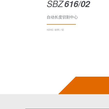
SBZ
616/02
自动长度切割中心
HOME
/
材料
/
铝