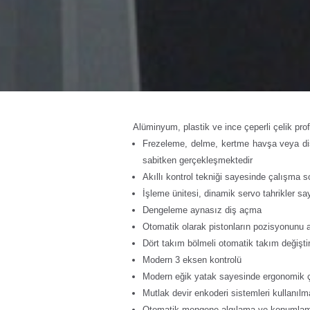
Alüminyum, plastik ve ince çeperli çelik prof
Frezeleme, delme, kertme havşa veya diş 
sabitken gerçekleşmektedir
Akıllı kontrol tekniği sayesinde çalışma sonu
İşleme ünitesi, dinamik servo tahrikler sa
Dengeleme aynasız diş açma
Otomatik olarak pistonların pozisyonunu
Dört takım bölmeli otomatik takım değiştiri
Modern 3 eksen kontrolü
Modern eğik yatak sayesinde ergonomik 
Mutlak devir enkoderi sistemleri kullanılm
Otomatik mengene algılama ve konumlama