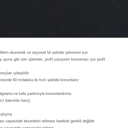
illerin ekonomik ve rasyonel bir şekilde işlenmesi için
açma gibi tüm işlemleri, profil yüzeyinin korunması için profil
çları iyileştirilir
yesinde 60 m/dakika ile hızlı şekilde konumlanır
 algılama ve kafa yardımıyla konumlandırma
ci (takımlar hariç)
çalışma
ası sayesinde eksenlerin referans hareketi gerekli değildir
 sayesinde çarpışmalar önlenir