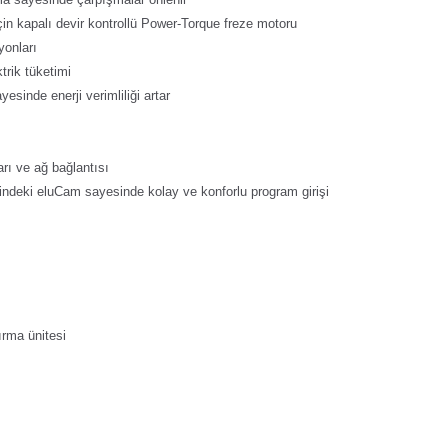
çin kapalı devir kontrollü Power-Torque freze motoru
yonları
trik tüketimi
esinde enerji verimliliği artar
rı ve ağ bağlantısı
lindeki eluCam sayesinde kolay ve konforlu program girişi
rma ünitesi