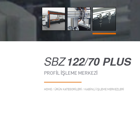
SBZ
122/70 PLUS
PROFIL İŞLEME MERKEZI
HOME
/
ÜRÜN KATEGORILERI
/
KABINLI IŞLEME MERKEZLERI