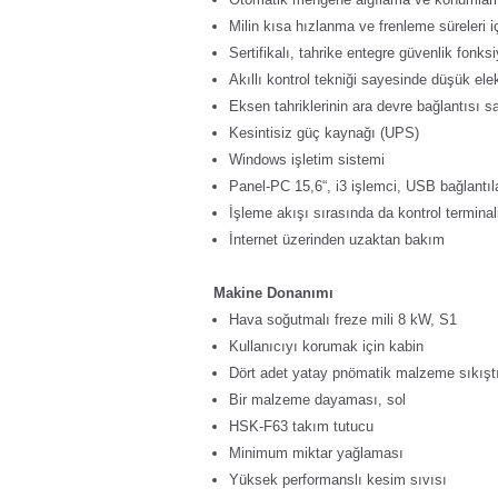
Milin kısa hızlanma ve frenleme süreleri i
Sertifikalı, tahrike entegre güvenlik fonksi
Akıllı kontrol tekniği sayesinde düşük elek
Eksen tahriklerinin ara devre bağlantısı say
Kesintisiz güç kaynağı (UPS)
Windows işletim sistemi
Panel-PC 15,6“, i3 işlemci, USB bağlantıla
İşleme akışı sırasında da kontrol termina
İnternet üzerinden uzaktan bakım
Makine Donanımı
Hava soğutmalı freze mili 8 kW, S1
Kullanıcıyı korumak için kabin
Dört adet yatay pnömatik malzeme sıkıştı
Bir malzeme dayaması, sol
HSK-F63 takım tutucu
Minimum miktar yağlaması
Yüksek performanslı kesim sıvısı