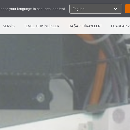
expand_more
oose your language to see local content
English
SERVİS
TEMEL YETKİNLİKLER
BAŞARI HİKAYELERİ
FUARLAR V