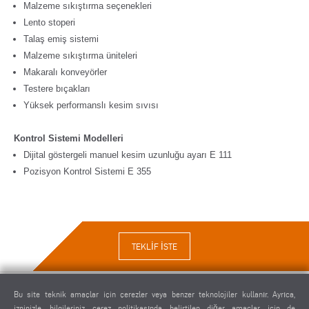
Malzeme sıkıştırma seçenekleri
Lento stoperi
Talaş emiş sistemi
Malzeme sıkıştırma üniteleri
Makaralı konveyörler
Testere bıçakları
Yüksek performanslı kesim sıvısı
Kontrol Sistemi Modelleri
Dijital göstergeli manuel kesim uzunluğu ayarı E 111
Pozisyon Kontrol Sistemi E 355
TEKLIF ISTE
Bu site teknik amaçlar için çerezler veya benzer teknolojiler kullanır. Ayrıca,
izninizle, bilgileriniz çerez politikasında belirtilen diğer amaçlar için de