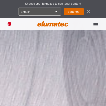
Choose your language to see local content
expand_more
close
English
menu