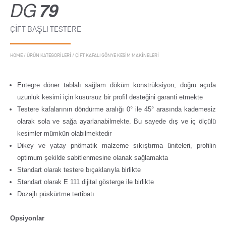
DG
79
ÇIFT BAŞLI TESTERE
HOME
/
ÜRÜN KATEGORILERI
/
ÇIFT KAFALI GÖNYE KESIM MAKINELERI
Entegre döner tablalı sağlam döküm konstrüksiyon, doğru açıda
uzunluk kesimi için kusursuz bir profil desteğini garanti etmekte
Testere kafalarının döndürme aralığı 0° ile 45° arasında kademesiz
olarak sola ve sağa ayarlanabilmekte. Bu sayede dış ve iç ölçülü
kesimler mümkün olabilmektedir
Dikey ve yatay pnömatik malzeme sıkıştırma üniteleri, profilin
optimum şekilde sabitlenmesine olanak sağlamakta
Standart olarak testere bıçaklarıyla birlikte
Standart olarak E 111 dijital gösterge ile birlikte
Dozajlı püskürtme tertibatı
Opsiyonlar