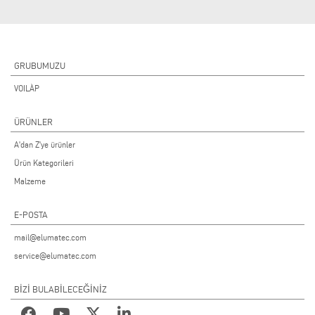
GRUBUMUZU
VOILÀP
ÜRÜNLER
A'dan Z'ye ürünler
Ürün Kategorileri
Malzeme
E-POSTA
mail@elumatec.com
service@elumatec.com
BİZİ BULABİLECEĞİNİZ