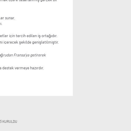
ler sunar.
ı.
ler için tercih edilen iş ortağıdır.
i içerecek şekilde genişletilmiştir.
 doğrudan Fransa'ya getirerek
na destek vermeye hazırdır.
ZI KURULDU