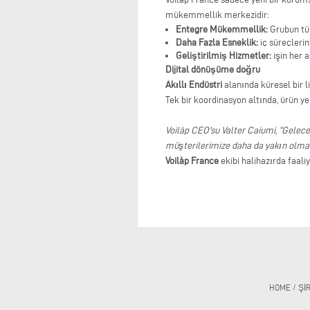
mükemmellik merkezidir:
Entegre Mükemmellik:
Grubun tüm
Daha Fazla Esneklik:
iç süreçlerin
Geliştirilmiş Hizmetler:
işin her 
Dijital dönüşüme doğru
Akıllı Endüstri
alanında küresel bir li
Tek bir koordinasyon altında, ürün y
Voilàp CEO'su Valter Caiumi, “Geleceği
müşterilerimize daha da yakın olmamı
Voilàp France
ekibi halihazırda faal
HOME
/
ŞI