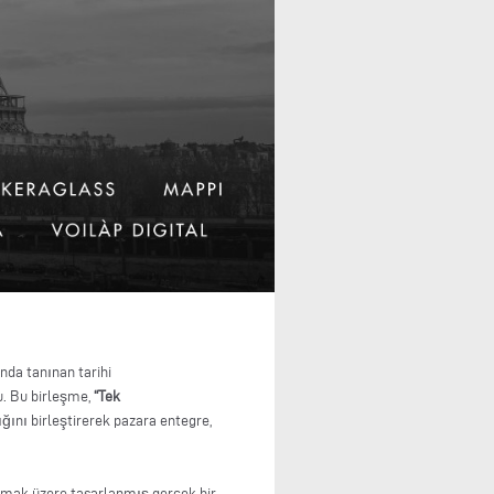
nda tanınan tarihi
du. Bu birleşme,
“Tek
ğını birleştirerek pazara entegre,
unmak üzere tasarlanmış gerçek bir