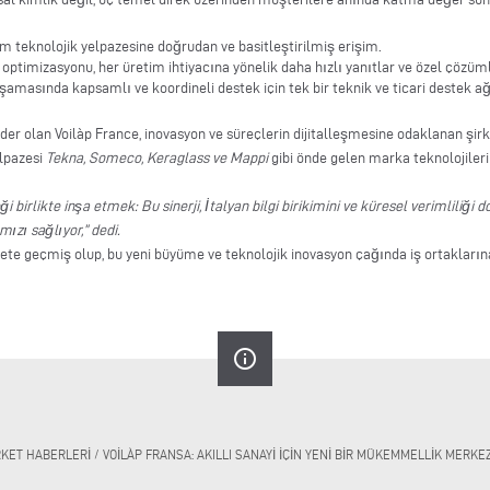
 teknolojik yelpazesine doğrudan ve basitleştirilmiş erişim.
 optimizasyonu, her üretim ihtiyacına yönelik daha hızlı yanıtlar ve özel çözüm
aşamasında kapsamlı ve koordineli destek için tek bir teknik ve ticari destek ağ
der olan Voilàp France, inovasyon ve süreçlerin dijitalleşmesine odaklanan şirket
elpazesi
Tekna, Someco, Keraglass ve Mappi
gibi önde gelen marka teknolojilerin
 birlikte inşa etmek: Bu sinerji, İtalyan bilgi birikimini ve küresel verimliliği
zı sağlıyor,” dedi.
iyete geçmiş olup, bu yeni büyüme ve teknolojik inovasyon çağında iş ortakları
info_outline
RKET HABERLERI
/
VOILÀP FRANSA: AKILLI SANAYI IÇIN YENI BIR MÜKEMMELLIK MERKE