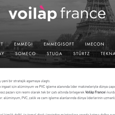
 yeni bir stratejik aşamaya ulaştı.
llı inşaat için alüminyum ve PVC işleme alanında lider makineleriyle dünya çapı
nsız pazarı için resmi olarak tek bir çatı altında birleşerek
Voilàp France
'ı kur
r: alüminyum, PVC, çelik ve cam işleme alanlarında dünya liderlerinin uzmanlı
sal kimlik değil, üç temel direk üzerinden müşterilere anında katma değer s