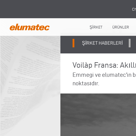
Ch
ŞİRKET
ÜRÜNLER
ŞIRKET HABERLERI
Voilàp Fransa: Akıl
Emmegi ve elumatec'in bir
noktasıdır.