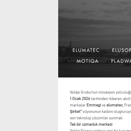
Voilàp Grubu’nun inovasyon yolculuğu
1 Ocak 2026
tarihinden itibaren, akı
markalar
Emmegi
ve
elumatec
, Fra
Şirket”
vizyonunun kalbini oluşturuyo
son teknoloji çözümler sunmak.
Tek bir uzmanlık merkezi
Voilàp France sadece yeni bir kurum