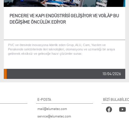
PENCERE VE KAPI ENDÜSTRISI GELIŞIYOR VE VOILÀP BU
DEĞIŞIME ÖNCÜLÜK EDIYOR
PVC ve ötesinde inovasyona liderlik eden Grup, ALU, Cam, Yazılım ve
Perakende sektörlerinde ileri teknolojileri, otomasyonu ve uzmanlığı bir araya
getirerek eksiksiz ve geleceğe hazır çözümler sunar.
10/04/2026
E-POSTA
BİZİ BULABİLE
mail@elumatec.com
service@elumatec.com