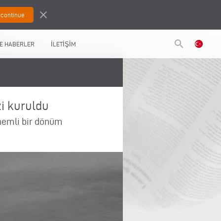
close
search
E HABERLER
İLETİŞİM
zi kuruldu
önemli bir dönüm