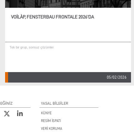
VOILÀP, FENSTERBAU FRONTALE 2026'DA
Tek bir grup, sonsuz çözümler
05/02/2026
CEĞİNİZ
YASAL BILGILER
KÜNYE
RESİM İSPATI
VERİ KORUMA