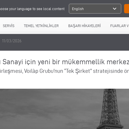
expand_more
oose your language to see local content
English
SERVİS
TEMEL YETKİNLİKLER
BAŞARI HİKAYELERİ
FUARLAR V
11/03/2026
lı Sanayi için yeni bir mükemmellik merke
leşmesi, Voilàp Grubu'nun “Tek Şirket” stratejisinde 