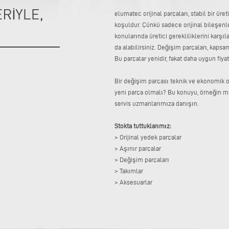
elumatec orijinal parçaları, stabil bir ür
koşuldur. Çünkü sadece orijinal bileşenl
konularında üretici gerekliliklerini karşıl
da alabilirsiniz. Değişim parçaları, kapsa
Bu parçalar yenidir, fakat daha uygun fiyatl
Bir değişim parçası teknik ve ekonomik o
yeni parça olmalı? Bu konuyu, örneğin m
servis uzmanlarımıza danışın.
Stokta tuttuklarımız:
> Orijinal yedek parçalar
> Aşınır parçalar
> Değişim parçaları
> Takımlar
> Aksesuarlar