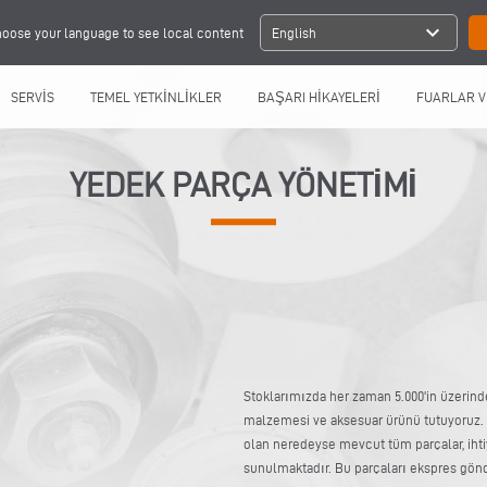
expand_more
oose your language to see local content
English
SERVİS
TEMEL YETKİNLİKLER
BAŞARI HİKAYELERİ
FUARLAR V
YEDEK PARÇA YÖNETİMİ
Stoklarımızda her zaman 5.000'in üzerinde 
malzemesi ve aksesuar ürünü tutuyoruz.
olan neredeyse mevcut tüm parçalar, iht
sunulmaktadır. Bu parçaları ekspres gönd