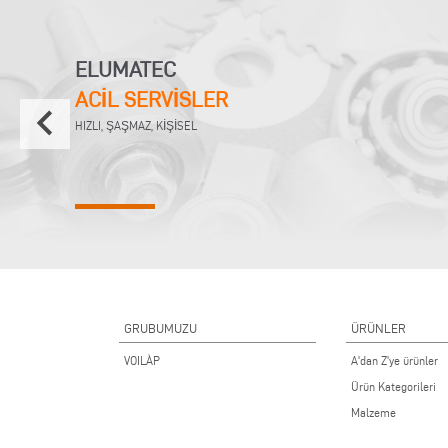
ELUMATEC
ACİL SERVİSLER
keyboard_arrow_left
HIZLI, ŞAŞMAZ, KİŞİSEL
GRUBUMUZU
ÜRÜNLER
VOILÀP
A'dan Z'ye ürünler
Ürün Kategorileri
Malzeme