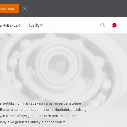
close
search
E HABERLER
İLETİŞİM
sertifikalı orijinal yedek parça, aşınır parça, işletme
 Bunun anlamı: elumatec marka makinelerinize takılmış
iyaç anında dünya genelinde hızlı şekilde kullanıma
eriyle ve gerekirse kuryeyle gönderiyoruz.