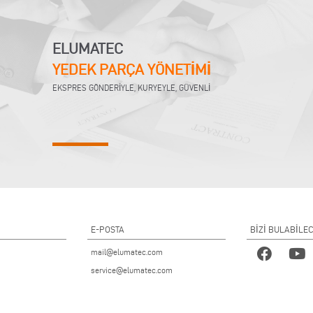
ELUMATEC
YEDEK PARÇA YÖNETİMİ
EKSPRES GÖNDERİYLE, KURYEYLE, GÜVENLİ
E-POSTA
BİZİ BULABİLE
mail@elumatec.com
service@elumatec.com