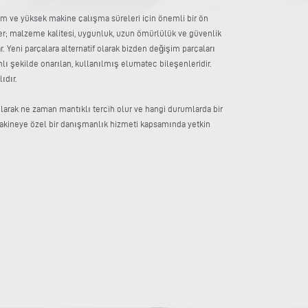
etim ve yüksek makine çalışma süreleri için önemli bir ön
er; malzeme kalitesi, uygunluk, uzun ömürlülük ve güvenlik
ar. Yeni parçalara alternatif olarak bizden değişim parçaları
mlı şekilde onarılan, kullanılmış elumatec bileşenleridir.
ıdır.
larak ne zaman mantıklı tercih olur ve hangi durumlarda bir
akineye özel bir danışmanlık hizmeti kapsamında yetkin