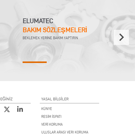
ELUMATEC
BAKIM SÖZLEŞMELERİ
keyboard_arrow_right
BEKLEMEK YERİNE BAKIM YAPTIRIN
CEĞİNİZ
YASAL BILGILER
KÜNYE
RESİM İSPATI
VERİ KORUMA
ULUSLAR ARASI VERI KORUMA