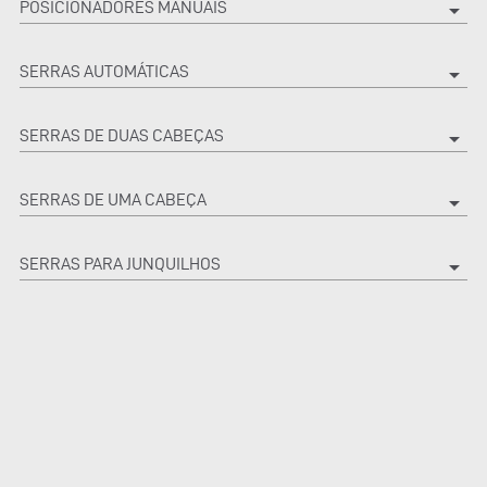
POSICIONADORES MANUAIS
arrow_drop_down
SERRAS AUTOMÁTICAS
arrow_drop_down
SERRAS DE DUAS CABEÇAS
arrow_drop_down
SERRAS DE UMA CABEÇA
arrow_drop_down
SERRAS PARA JUNQUILHOS
arrow_drop_down