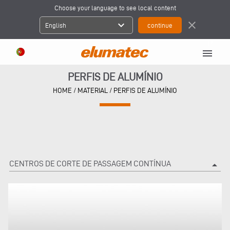
Choose your language to see local content
expand_more
close
English
menu
PERFIS DE ALUMÍNIO
HOME
/
MATERIAL
/
PERFIS DE ALUMÍNIO
CENTROS DE CORTE DE PASSAGEM CONTÍNUA
arrow_drop_up