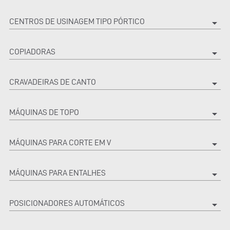
CENTROS DE USINAGEM TIPO PÓRTICO
arrow_drop_down
COPIADORAS
arrow_drop_down
CRAVADEIRAS DE CANTO
arrow_drop_down
MÁQUINAS DE TOPO
arrow_drop_down
MÁQUINAS PARA CORTE EM V
arrow_drop_down
MÁQUINAS PARA ENTALHES
arrow_drop_down
POSICIONADORES AUTOMÁTICOS
arrow_drop_down