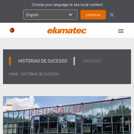
Choose your language to see local content
expand_more
close
English
menu
HISTÓRIAS DE SUCESSO
ARQUIVO
/
HOME
HISTÓRIAS DE SUCESSO