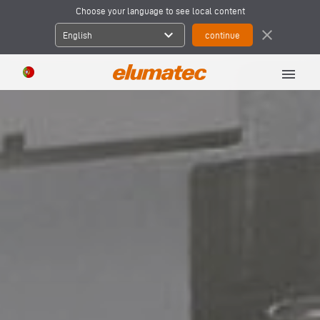
Choose your language to see local content
expand_more
close
English
menu