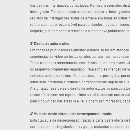
das páginas interligadas/conectadas. Por isso, a elumatec dis
interligação. Esta declaração aplica-se a todas as interligaçõe
registos de interligações, listas de envio e em todas as outra
referenciamos, é responsável para conteúdos ilegais, erróneo
daquele, que apresenta a referência à respectiva publicação at
3º Direito de autor e sinal
Em todas as publicações elumatec esforça-se ter em atenção os
sequências de vídeo ou textos criados por ela mesma ou revert
Todas as marcas mencionadas nas ofertas de Internet, eventualm
do respetivo proprietário registado. Pela simples menção da ma
ficheiros áudios ou textos não marcados, mas protegidos por um d
autor será informado e retirará o correspondente objeto da sua 
A elumatec reserva-se o direito de autor exclusivo para objet
textos não devem ser reproduzidos ou utilizados em outras pu
para o download nas áreas RI e PR. Podem ser impressos, ped
4º Validade desta cláusula de desresponsabilização
Esta cláusula de desresponsabilização é parte desta oferta de In
correspondem a legislação em vigor, as restantes partes do 