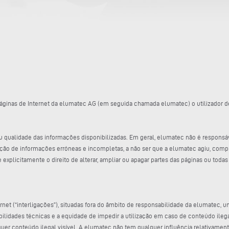
 páginas de Internet da elumatec AG (em seguida chamada elumatec) o utilizador de
ou qualidade das informações disponibilizadas. Em geral, elumatec não é responsá
ização de informações erróneas e incompletas, a não ser que a elumatec agiu, co
xplicitamente o direito de alterar, ampliar ou apagar partes das páginas ou todas
ernet (“interligações”), situadas fora do âmbito de responsabilidade da elumatec, u
lidades técnicas e a equidade de impedir a utilização em caso de conteúdo ilega
lquer conteúdo ilegal visível. A elumatec não tem qualquer influência relativamente