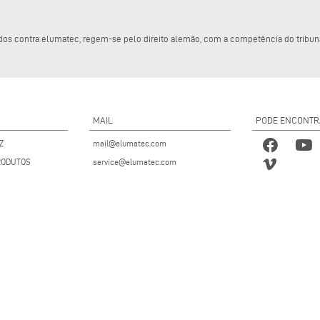
rigidos contra elumatec, regem-se pelo direito alemão, com a competência do trib
MAIL
PODE ENCONTR
Z
mail@elumatec.com
RODUTOS
service@elumatec.com