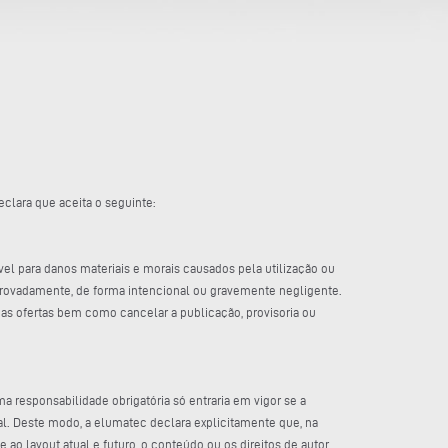
clara que aceita o seguinte:
vel para danos materiais e morais causados pela utilização ou
mprovadamente, de forma intencional ou gravemente negligente.
 as ofertas bem como cancelar a publicação, provisoria ou
ma responsabilidade obrigatória só entraria em vigor se a
l. Deste modo, a elumatec declara explicitamente que, na
 ao layout atual e futuro, o conteúdo ou os direitos de autor