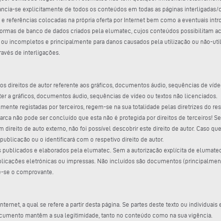
tancia-se explicitamente de todos os conteúdos em todas as páginas interligadas/
s e referências colocadas na própria oferta por Internet bem como a eventuais intro
s formas de banco de dados criados pela elumatec, cujos conteúdos possibilitam a
s ou incompletos e principalmente para danos causados pela utilização ou não-uti
ravés de interligações.
 direitos de autor referente aos gráficos, documentos áudio, sequências de vídeo 
er a gráficos, documentos áudio, sequências de vídeo ou textos não licenciados.
ente registadas por terceiros, regem-se na sua totalidade pelas diretrizes do resp
rca não pode ser concluído que esta não é protegida por direitos de terceiros! Se
ireito de auto externo, não foi possível descobrir este direito de autor. Caso que 
publicação ou o identificará com o respetivo direito de autor.
os publicados e elaborados pela elumatec. Sem a autorização explícita de elumate
blicações eletrónicas ou impressas. Não incluídos são documentos (principalmen
e-se o comprovante.
ternet, a qual se refere a partir desta página. Se partes deste texto ou individuai
documento mantêm a sua legitimidade, tanto no conteúdo como na sua vigência.