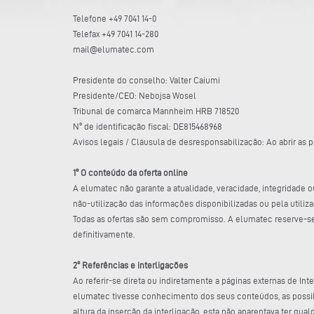
Telefone +49 7041 14-0
Telefax +49 7041 14-280
mail@elumatec.com
Presidente do conselho: Valter Caiumi
Presidente/CEO: Nebojsa Wosel
Tribunal de comarca Mannheim HRB 718520
Nº de identificação fiscal: DE815468968
Avisos legais / Cláusula de desresponsabilização: Ao abrir as
1º O conteúdo da oferta online
A elumatec não garante a atualidade, veracidade, integridade 
não-utilização das informações disponibilizadas ou pela util
Todas as ofertas são sem compromisso. A elumatec reserve-se e
definitivamente.
2º Referências e interligações
Ao referir-se direta ou indiretamente a páginas externas de Int
elumatec tivesse conhecimento dos seus conteúdos, as possibi
altura da inserção da interligação, esta não aparentava ter qua