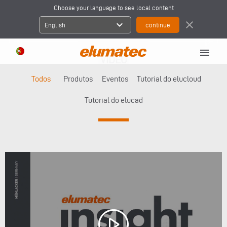
Choose your language to see local content
expand_more
close
English
menu
VÍDEO
Todos
Produtos
Eventos
Tutorial do elucloud
Tutorial do elucad