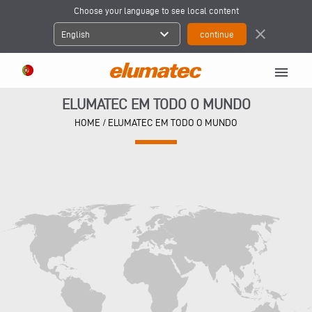
Choose your language to see local content
expand_more
close
English
menu
ELUMATEC EM TODO O MUNDO
HOME
/
ELUMATEC EM TODO O MUNDO