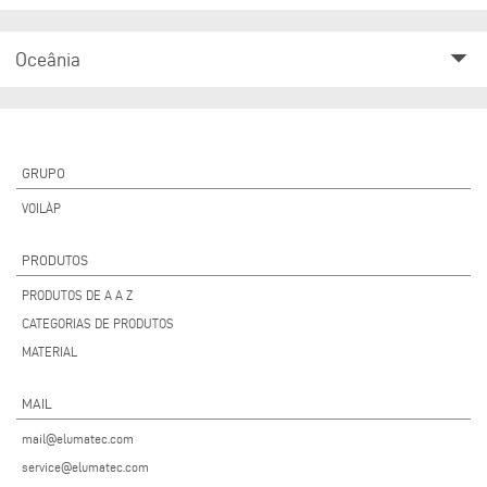
arrow_drop_down
Oceânia
GRUPO
VOILÀP
PRODUTOS
PRODUTOS DE A A Z
CATEGORIAS DE PRODUTOS
MATERIAL
MAIL
mail@elumatec.com
service@elumatec.com