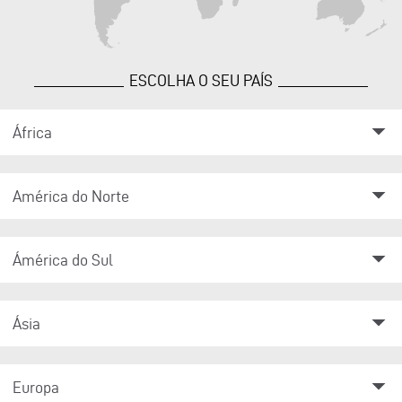
ESCOLHA O SEU PAÍS
arrow_drop_down
África
arrow_drop_down
América do Norte
arrow_drop_down
Ámérica do Sul
arrow_drop_down
Ásia
arrow_drop_down
Europa