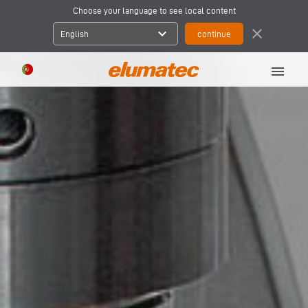
Choose your language to see local content
expand_more
close
English
menu