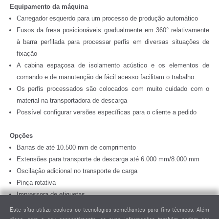
Equipamento da máquina
Carregador esquerdo para um processo de produção automático
Fusos da fresa posicionáveis gradualmente em 360° relativamente
à barra perfilada para processar perfis em diversas situações de
fixação
A cabina espaçosa de isolamento acústico e os elementos de
comando e de manutenção de fácil acesso facilitam o trabalho.
Os perfis processados são colocados com muito cuidado com o
material na transportadora de descarga
Possível configurar versões específicas para o cliente a pedido
Opções
Barras de até 10.500 mm de comprimento
Extensões para transporte de descarga até 6.000 mm/8.000 mm
Oscilação adicional no transporte de carga
Pinça rotativa
Impressora de etiquetas
Aspiração de nuvens de vapor
Este sítio utiliza cookies ou tecnologias semelhantes para fins técnicos. Além
Ar condicionado, armário de distribuição para temperatura ambiente