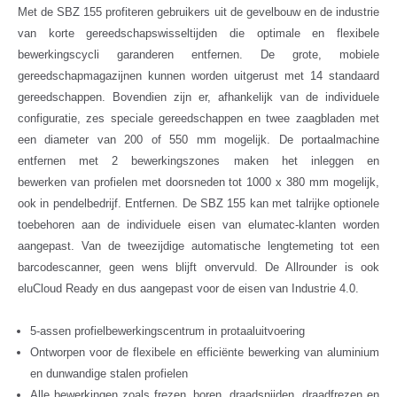
Met de SBZ 155 profiteren gebruikers uit de gevelbouw en de industrie
van korte gereedschapswisseltijden die optimale en flexibele
bewerkingscycli garanderen entfernen. De grote, mobiele
gereedschapmagazijnen kunnen worden uitgerust met 14 standaard
gereedschappen. Bovendien zijn er, afhankelijk van de individuele
configuratie, zes speciale gereedschappen en twee zaagbladen met
een diameter van 200 of 550 mm mogelijk. De portaalmachine
entfernen met 2 bewerkingszones maken het inleggen en
bewerken van profielen met doorsneden tot 1000 x 380 mm mogelijk,
ook in pendelbedrijf. Entfernen. De SBZ 155 kan met talrijke optionele
toebehoren aan de individuele eisen van elumatec-klanten worden
aangepast. Van de tweezijdige automatische lengtemeting tot een
barcodescanner, geen wens blijft onvervuld. De Allrounder is ook
eluCloud Ready en dus aangepast voor de eisen van Industrie 4.0.
5-assen profielbewerkingscentrum in protaaluitvoering
Ontworpen voor de flexibele en efficiënte bewerking van aluminium
en dunwandige stalen profielen
Alle bewerkingen zoals frezen, boren, draadsnijden, draadfrezen en