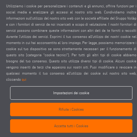
PROTEZIONE DEI DATI
Utilizziamo i cookie per personalizzare i contenuti e gli annunci, offrire funzioni per i
PROTEZIONE DEI DATI INTERNAZIONALE
social media e analizzare gli accessi al nostro sito web. Condividiamo inoltre
CONDIZIONI GENERALI DI VENDITA
informazioni sull'utilizzo del nostro sito web con le società affiliate del Gruppo Voilàp
e con i fornitori di servizi da noi incaricati a scopo di valutazione. I nostri fornitori di
CONTRATTO DI MANUTENZIONE REMOTA
servizi possono combinare queste informazioni con altri dati da te forniti o raccolti
IMPOSTAZIONE COOKIES
durante l'utilizzo dei servizi. Esprimi il tuo consenso all'utilizzo dei nostri cookie nel
CODICE DI CONDOTTA DEI FORNITORI
momento in cui hai acconsentito al loro impiego. Per legge, possiamo memorizzare i
cookie sul tuo dispositivo se sono strettamente necessari per il funzionamento di
questo sito [categoria “cookie tecnici”]. Per tutti gli altri tipi di cookie abbiamo
bisogno del tuo consenso. Questo sito utilizza diversi tipi di cookie. Alcuni cookie
vengono inseriti da terzi che appaiono sui nostri siti. Puoi modificare o revocare in
qualsiasi momento il tuo consenso all'utilizzo dei cookie sul nostro sito web,
cliccando
qui
elumatec AG - Pinacher Straße 61 - 75417 Mühlacker - Germania - Telefono
Impostazioni dei cookie
+49 7041-14 0
-
mail@elumatec.com
elumatec AG infocenter - Lugwaldstraße 20 - 75417 Mühlacker - Germania
Rifiuta i Cookies
Accetta tutti i Cookies