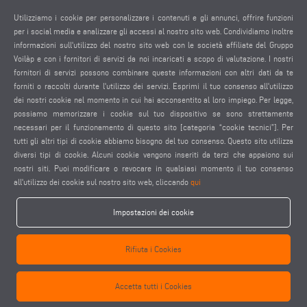
Stampante di etichette
Utilizziamo i cookie per personalizzare i contenuti e gli annunci, offrire funzioni
Sistema di aspirazione fumi
per i social media e analizzare gli accessi al nostro sito web. Condividiamo inoltre
Condizionatore d‘aria, armadio di controllo per temperatura ambiente
informazioni sull'utilizzo del nostro sito web con le società affiliate del Gruppo
Voilàp e con i fornitori di servizi da noi incaricati a scopo di valutazione. I nostri
<35 °C
fornitori di servizi possono combinare queste informazioni con altri dati da te
Utensili
forniti o raccolti durante l'utilizzo dei servizi. Esprimi il tuo consenso all'utilizzo
Lame
dei nostri cookie nel momento in cui hai acconsentito al loro impiego. Per legge,
possiamo memorizzare i cookie sul tuo dispositivo se sono strettamente
necessari per il funzionamento di questo sito [categoria “cookie tecnici”]. Per
tutti gli altri tipi di cookie abbiamo bisogno del tuo consenso. Questo sito utilizza
diversi tipi di cookie. Alcuni cookie vengono inseriti da terzi che appaiono sui
nostri siti. Puoi modificare o revocare in qualsiasi momento il tuo consenso
RICHIEDI PREVENTIVO
all'utilizzo dei cookie sul nostro sito web, cliccando
qui
Impostazioni dei cookie
Rifiuta i Cookies
TRASPORTO IN ENTRATA MAGAZZINO
S
DI CARICO
Accetta tutti i Cookies
I