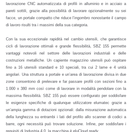
lavorazione CNC automatizzata di profili in alluminio e in acciaio a
pareti sottili, grazie alla possibilità di lavorare opzionalmente su sei
facce, un portale compatto che riduce l’ingombro nonostante il campo
di lavoro risulti tra i massimi della sua categoria.
Con la sua eccezionale rapidità nel cambio utensili, che garantisce
cicli di lavorazione ottimali e grande flessibilità, SBZ 155 permette
vantaggi notevoli nel settore delle lavorazioni industriali e delle
costruzioni metalliche. Un capiente magazzino utensili può ospitare
fino a 16 utensili standard e 10 speciali, tra cui 2 lame e 4 unità
angolari. Una struttura a portale e un’area di lavorazione divisa in due
zone consentono di prelevare e far passare profili con sezioni fino a
1.000 x 380 mm così come di lavorare in modalità pendolare con la
massima flessibilità. SBZ 155 può essere configurato per soddisfare
le esigenze specifiche di qualunque utilizzatore elumatec grazie a
un’ampia gamma di dotazioni opzionali: dalla misurazione automatica
della lunghezza su entrambi i lati del profilo allo scanner di codici a
barre, ogni necessità può trovare soluzione. Infine, per soddisfare i
requisiti di Industria 4.0, la macchina è eluCloud ready.