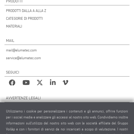
PRODOTTI
PRODOTTI DALLA A ALLA Z
CATEGORIE DI PRODOTTI
MATERIALI
MAIL
mail@elumatec.com
service@elumatec.com
SEGUICI
AVVERTENZE LEGALI
NOTE LEGALI
Utilizziamo i cookie per personalizzare i contenuti e gli annunci, offrire funzioni
MATERIALE GRAFICO
per i social media e analizzare gli accessi al nostro sito web. Condividiamo inoltre
PROTEZIONE DEI DATI
informazioni sull'utilizzo del nostro sito web con le società affiliate del Gruppo
Voilàp e con i fornitori di servizi da noi incaricati a scopo di valutazione. I nostri
PROTEZIONE DEI DATI INTERNAZIONALE