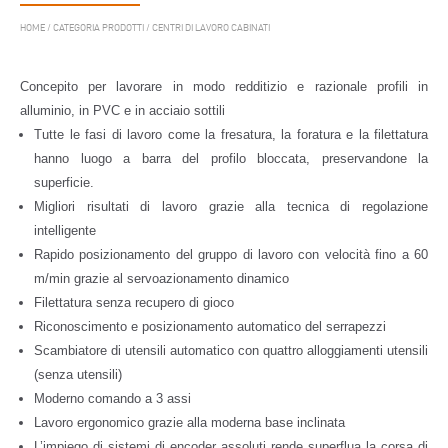
HOME
/
CATEGORIA PRODOTTI
/
CENTRI DI LAVORO CABINATI
Concepito per lavorare in modo redditizio e razionale profili in
alluminio, in PVC e in acciaio sottili
Tutte le fasi di lavoro come la fresatura, la foratura e la filettatura
hanno luogo a barra del profilo bloccata, preservandone la
superficie.
Migliori risultati di lavoro grazie alla tecnica di regolazione
intelligente
Rapido posizionamento del gruppo di lavoro con velocità fino a 60
m/min grazie al servoazionamento dinamico
Filettatura senza recupero di gioco
Riconoscimento e posizionamento automatico del serrapezzi
Scambiatore di utensili automatico con quattro alloggiamenti utensili
(senza utensili)
Moderno comando a 3 assi
Lavoro ergonomico grazie alla moderna base inclinata
L’impiego di sistemi di encoder assoluti rende superflua la corsa di