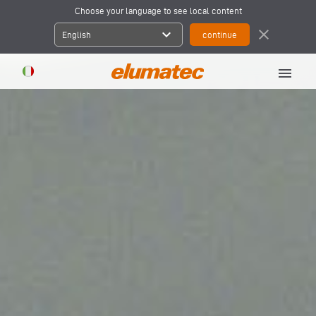
Choose your language to see local content
expand_more
close
English
menu