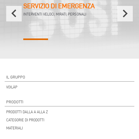
SERVIZIO DI EMERGENZA
keyboard_arrow_left
keyboard_arrow_right
INTERVENTI VELOCI, MIRATI, PERSONALI
IL GRUPPO
VOILÀP
PRODOTTI
PRODOTTI DALLA A ALLA Z
CATEGORIE DI PRODOTTI
MATERIALI