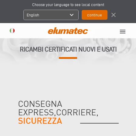
Choose your language to see local content
expand_more
close
English
menu
RICAMBI CERTIFICATI NUOVI E USATI