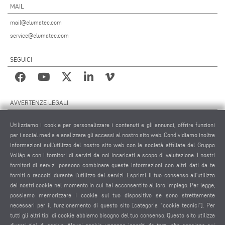
MAIL
mail@elumatec.com
service@elumatec.com
SEGUICI
AVVERTENZE LEGALI
NOTE LEGALI
Utilizziamo i cookie per personalizzare i contenuti e gli annunci, offrire funzioni
MATERIALE GRAFICO
per i social media e analizzare gli accessi al nostro sito web. Condividiamo inoltre
PROTEZIONE DEI DATI
informazioni sull'utilizzo del nostro sito web con le società affiliate del Gruppo
Voilàp e con i fornitori di servizi da noi incaricati a scopo di valutazione. I nostri
PROTEZIONE DEI DATI INTERNAZIONALE
fornitori di servizi possono combinare queste informazioni con altri dati da te
CONDIZIONI GENERALI DI VENDITA
forniti o raccolti durante l'utilizzo dei servizi. Esprimi il tuo consenso all'utilizzo
CONTRATTO DI MANUTENZIONE REMOTA
dei nostri cookie nel momento in cui hai acconsentito al loro impiego. Per legge,
possiamo memorizzare i cookie sul tuo dispositivo se sono strettamente
IMPOSTAZIONE COOKIES
necessari per il funzionamento di questo sito [categoria “cookie tecnici”]. Per
CODICE DI CONDOTTA DEI FORNITORI
tutti gli altri tipi di cookie abbiamo bisogno del tuo consenso. Questo sito utilizza