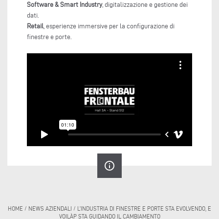
Software & Smart Industry
, digitalizzazione e gestione dei
dati.
Retail
, esperienze immersive per la configurazione di
finestre e porte.
info_outline
HOME
/
NEWS AZIENDALI
/
L’INDUSTRIA DI FINESTRE E PORTE STA EVOLVENDO, E
VOILÀP STA GUIDANDO IL CAMBIAMENTO