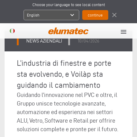
Choose your language to see local content
expand_more
close
English
menu
NEWS AZIENDALI
10/04/2026
L’industria di finestre e porte
sta evolvendo, e Voilàp sta
guidando il cambiamento
Guidando l’innovazione nel PVC e oltre, il
Gruppo unisce tecnologie avanzate,
automazione ed esperienza nei settori
ALU, Vetro, Software e Retail per offrire
soluzioni complete e pronte per il futuro.