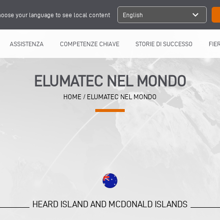
expand_more
oose your language to see local content
English
ASSISTENZA
COMPETENZE CHIAVE
STORIE DI SUCCESSO
FIE
ELUMATEC NEL MONDO
HOME
/
ELUMATEC NEL MONDO
HEARD ISLAND AND MCDONALD ISLANDS