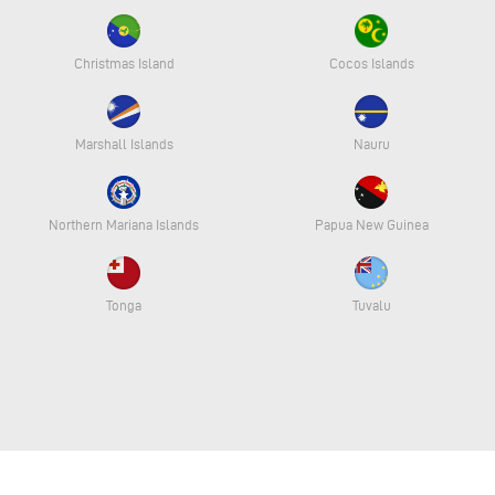
Christmas Island
Cocos Islands
Marshall Islands
Nauru
Northern Mariana Islands
Papua New Guinea
Tonga
Tuvalu