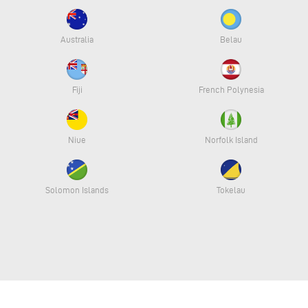
Australia
Belau
Fiji
French Polynesia
Niue
Norfolk Island
Solomon Islands
Tokelau