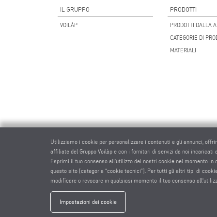
IL GRUPPO
PRODOTTI
VOILÀP
PRODOTTI DALLA A
CATEGORIE DI PRO
MATERIALI
Utilizziamo i cookie per personalizzare i contenuti e gli annunci, offri
affiliate del Gruppo Voilàp e con i fornitori di servizi da noi incaricati
Esprimi il tuo consenso all'utilizzo dei nostri cookie nel momento in
questo sito [categoria “cookie tecnici”]. Per tutti gli altri tipi di co
modificare o revocare in qualsiasi momento il tuo consenso all'utiliz
eluma
Impostazioni dei cookie