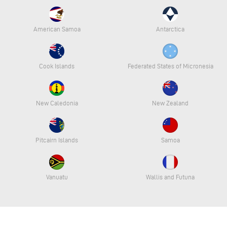
American Samoa
Antarctica
Cook Islands
Federated States of Micronesia
New Caledonia
New Zealand
Pitcairn Islands
Samoa
Vanuatu
Wallis and Futuna