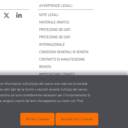
AVVERTENZE LEGALI
NOTE LEGALI
MATERIALE GRAFICO
PROTEZIONE DEI DATI
PROTEZIONE DEI DATI
INTERNAZIONALE
CONDIZIONI GENERALI DI VENDITA
CONTRATTO DI MANUTENZIONE
REMOTA
IMPOSTAZIONE COOKIES
CODICE DI CONDOTTA DEI FORNITORI
tre informazioni sull'utilizzo del nostro sito web con le società
altri dati da te forniti o raccolti durante l'utilizzo dei servizi.
spositivo se sono strettamente necessari per il funzionamento di
e vengono inseriti da terzi che appaiono sui nostri siti. Puoi
c.com
Rifiuta i Cookies
Accetta tutti i Cookies