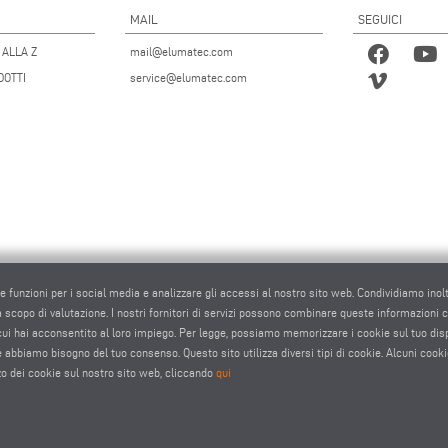
MAIL
SEGUICI
 ALLA Z
mail@elumatec.com
DOTTI
service@elumatec.com
re funzioni per i social media e analizzare gli accessi al nostro sito web. Condividiamo inol
 a scopo di valutazione. I nostri fornitori di servizi possono combinare queste informazioni con 
 cui hai acconsentito al loro impiego. Per legge, possiamo memorizzare i cookie sul tuo di
okie abbiamo bisogno del tuo consenso. Questo sito utilizza diversi tipi di cookie. Alcuni cooki
zo dei cookie sul nostro sito web, cliccando
qui
tec AG - Pinacher Straße 61 - 75417 Mühlacker - Germania - Telefono
+49 7041-14 0
-
mail@elumate
elumatec AG infocenter - Lugwaldstraße 20 - 75417 Mühlacker - Germania