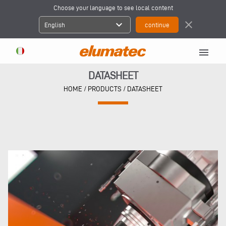
Choose your language to see local content
expand_more
close
English
menu
DATASHEET
HOME
/ PRODUCTS / DATASHEET