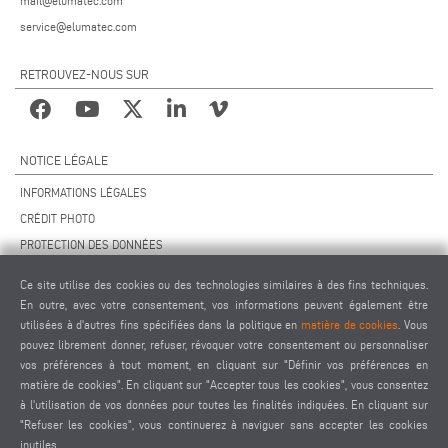
mail@elumatec.com
service@elumatec.com
RETROUVEZ-NOUS SUR
NOTICE LÉGALE
INFORMATIONS LÉGALES
CRÉDIT PHOTO
PROTECTION DES DONNÉES
PROTECTION DES DONNÉES INTERNATIONAL
Ce site utilise des cookies ou des technologies similaires à des fins techniques.
CGV
En outre, avec votre consentement, vos informations peuvent également être
ACCORD DE TÉLÉMAINTENANCE
utilisées à d'autres fins spécifiées dans la politique en
matière de cookies
. Vous
pouvez librement donner, refuser, révoquer votre consentement ou personnaliser
PARAMÈTRES DES COOKIES
vos préférences à tout moment, en cliquant sur "Définir vos préférences en
CODE DE CONDUITE DES FOURNISSEURS
matière de cookies". En cliquant sur "Accepter tous les cookies", vous consentez
à l'utilisation de vos données pour toutes les finalités indiquées. En cliquant sur
"Refuser les cookies", vous continuerez à naviguer sans accepter les cookies
inutiles.