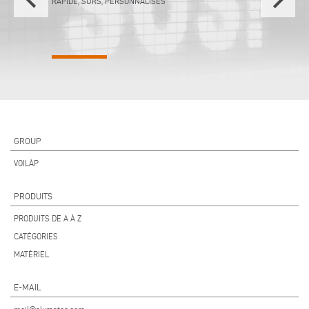
keyboard_arrow_left
keyboard_arrow_right
RAPIDE, SURS, PERSONNALISÉS
GROUP
VOILÀP
PRODUITS
PRODUITS DE A À Z
CATÉGORIES
MATÉRIEL
E-MAIL