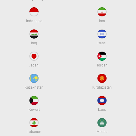
Indonesia
Iran
Iraq
Israel
Japan
Jordan
Kazakhstan
Kirghizistan
Kuwait
Laos
Lebanon
Macau