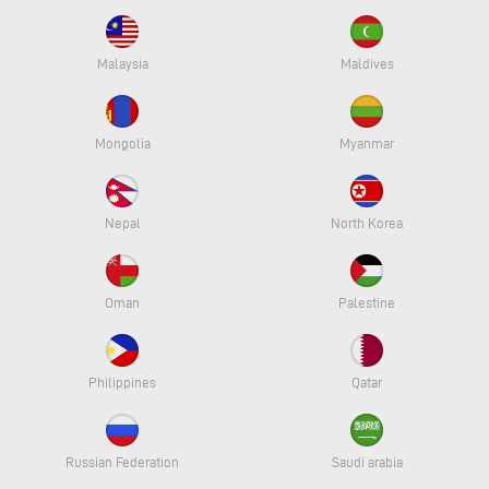
Malaysia
Maldives
Mongolia
Myanmar
Nepal
North Korea
Oman
Palestine
Philippines
Qatar
Russian Federation
Saudi arabia