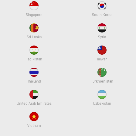
Singapore
South Korea
Sri Lanka
Syria
Tagikistan
Taiwan
Thailand
Turkmenistan
United Arab Emirates
Uzbekistan
Vietnam