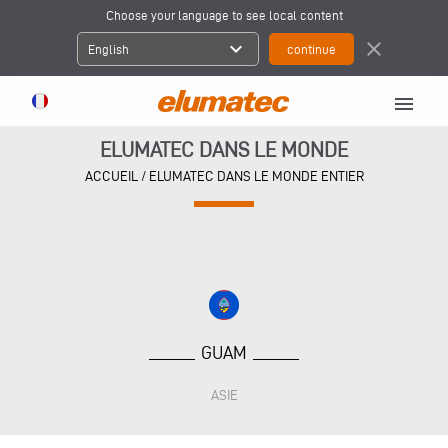
Choose your language to see local content
expand_more
close
English
menu
ELUMATEC DANS LE MONDE
ACCUEIL
/
ELUMATEC DANS LE MONDE ENTIER
GUAM
ASIE