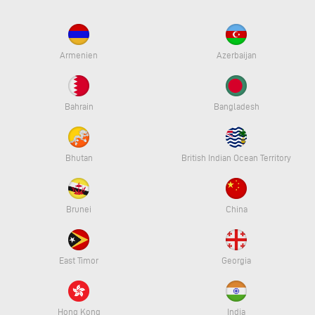
Armenien
Azerbaijan
Bahrain
Bangladesh
Bhutan
British Indian Ocean Territory
Brunei
China
East Timor
Georgia
Hong Kong
India