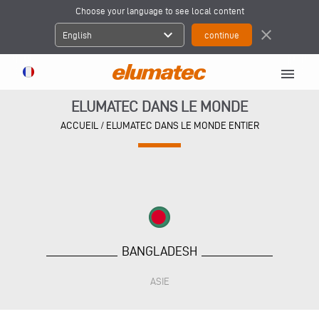
Choose your language to see local content
expand_more
close
English
menu
ELUMATEC DANS LE MONDE
ACCUEIL
/
ELUMATEC DANS LE MONDE ENTIER
BANGLADESH
ASIE