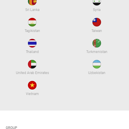
Sri Lanka
Syria
Tagikistan
Taiwan
Thailand
Turkmenistan
United Arab Emirates
Uzbekistan
Vietnam
GROUP