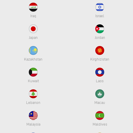
Iraq
Israel
Japan
Jordan
Kazakhstan
Kirghizistan
Kuwait
Laos
Lebanon
Macau
Malaysia
Maldives