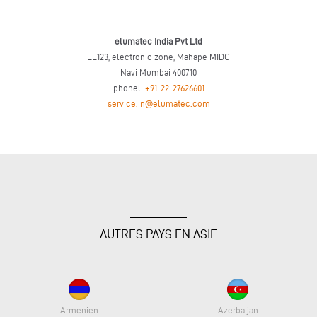
elumatec India Pvt Ltd
EL123, electronic zone, Mahape MIDC
Navi Mumbai 400710
phonel:
+91-22-27626601
service.in@elumatec.com
AUTRES PAYS EN ASIE
Armenien
Azerbaijan