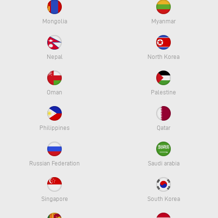
Mongolia
Myanmar
Nepal
North Korea
Oman
Palestine
Philippines
Qatar
Russian Federation
Saudi arabia
Singapore
South Korea