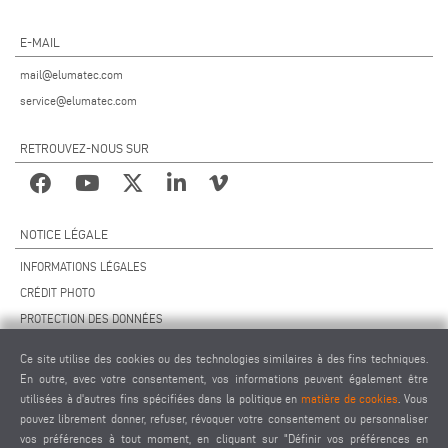
E-MAIL
mail@elumatec.com
service@elumatec.com
RETROUVEZ-NOUS SUR
NOTICE LÉGALE
INFORMATIONS LÉGALES
CRÉDIT PHOTO
PROTECTION DES DONNÉES
PROTECTION DES DONNÉES INTERNATIONAL
Ce site utilise des cookies ou des technologies similaires à des fins techniques.
CGV
En outre, avec votre consentement, vos informations peuvent également être
ACCORD DE TÉLÉMAINTENANCE
utilisées à d'autres fins spécifiées dans la politique en
matière de cookies
. Vous
pouvez librement donner, refuser, révoquer votre consentement ou personnaliser
PARAMÈTRES DES COOKIES
vos préférences à tout moment, en cliquant sur "Définir vos préférences en