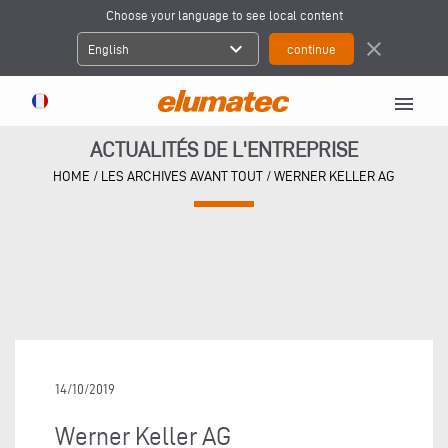
Choose your language to see local content
expand_more
close
English
menu
ACTUALITÉS DE L'ENTREPRISE
HOME
/
LES ARCHIVES AVANT TOUT
/
WERNER KELLER AG
14/10/2019
Werner Keller AG