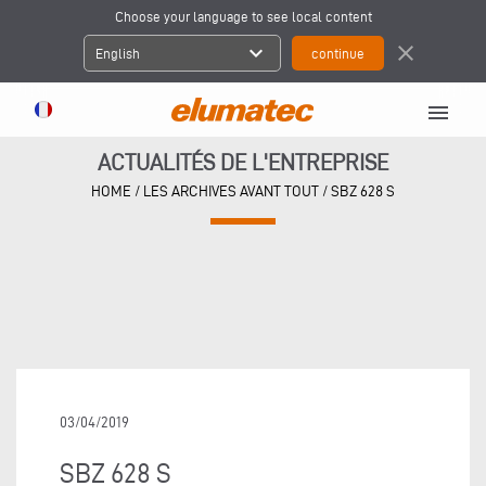
Choose your language to see local content
expand_more
close
English
menu
ACTUALITÉS DE L'ENTREPRISE
HOME
/
LES ARCHIVES AVANT TOUT
/
SBZ 628 S
03/04/2019
SBZ 628 S