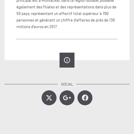
principal est à Mühlacker, dans la région souabe, possède
également des filiales et des représentations dans plus de
50 pays, représentant un effectif total supérieur à 700
personnes et générant un chiffre d'affaires de près de 130
millions d'euros en 2017.
info_outline