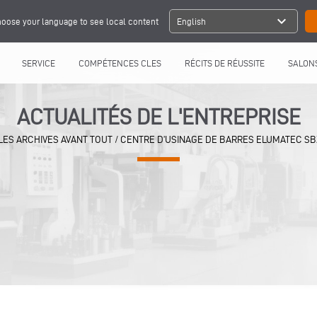
expand_more
oose your language to see local content
English
SERVICE
COMPÉTENCES CLES
RÉCITS DE RÉUSSITE
SALONS
ACTUALITÉS DE L'ENTREPRISE
LES ARCHIVES AVANT TOUT
/
CENTRE D’USINAGE DE BARRES ELUMATEC SBZ 