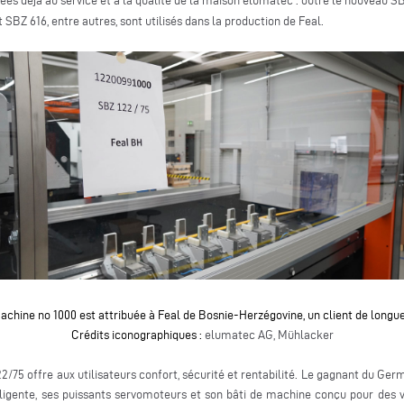
ées déjà au service et à la qualité de la maison elumatec : outre le nouveau SB
 SBZ 616, entre autres, sont utilisés dans la production de Feal.
achine no 1000 est attribuée à Feal de Bosnie-Herzégovine, un client de longu
Crédits iconographiques :
elumatec AG, Mühlacker
22/75 offre aux utilisateurs confort, sécurité et rentabilité. Le gagnant du 
elligente, ses puissants servomoteurs et son bâti de machine conçu pour des 