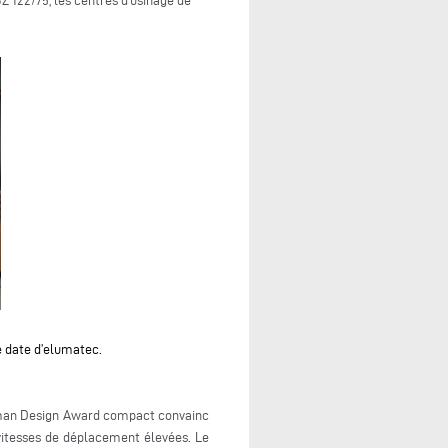
Z 122/75, les centres d’usinage de
e date d’elumatec.
German Design Award compact convainc
vitesses de déplacement élevées. Le