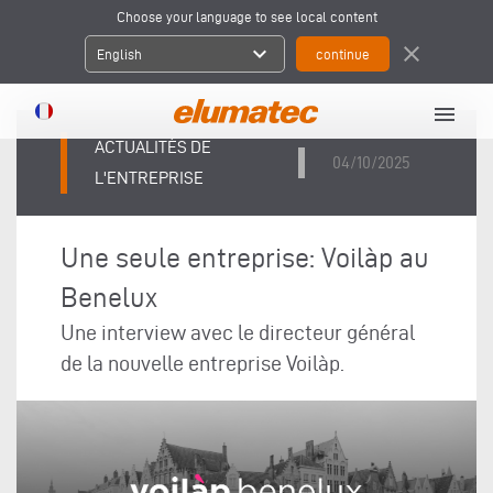
Choose your language to see local content
expand_more
close
English
menu
ACTUALITÉS DE
04/10/2025
L'ENTREPRISE
Une seule entreprise: Voilàp au
Benelux
Une interview avec le directeur général
de la nouvelle entreprise Voilàp.