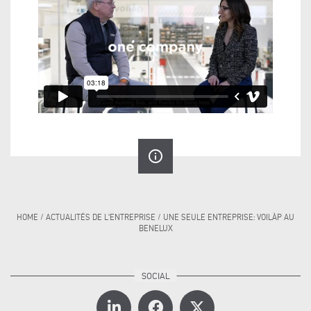
info_outline
HOME
/
ACTUALITÉS DE L'ENTREPRISE
/
UNE SEULE ENTREPRISE: VOILÀP AU
BENELUX