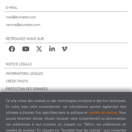
E-MAIL
mail@elumatec.com
service@elumatec.com
RETROUVEZ-NOUS SUR
NOTICE LÉGALE
INFORMATIONS LÉGALES
CRÉDIT PHOTO
PROTECTION DES DONNÉES
PROTECTION DES DONNÉES INTERNATIONAL
Ce site utilise des cookies ou des technologies similaires à des fins techniques.
CGV
En outre, avec votre consentement, vos informations peuvent également être
ACCORD DE TÉLÉMAINTENANCE
utilisées à d'autres fins spécifiées dans la politique en
matière de cookies
. Vous
pouvez librement donner, refuser, révoquer votre consentement ou personnaliser
PARAMÈTRES DES COOKIES
vos préférences à tout moment, en cliquant sur "Définir vos préférences en
CODE DE CONDUITE DES FOURNISSEURS
matière de cookies". En cliquant sur "Accepter tous les cookies", vous consentez