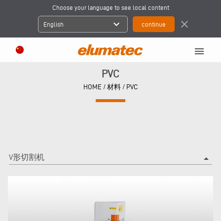
Choose your language to see local content
expand_more
close
English
menu
PVC
HOME
/
材料
/
PVC
V形切割机
arrow_drop_up