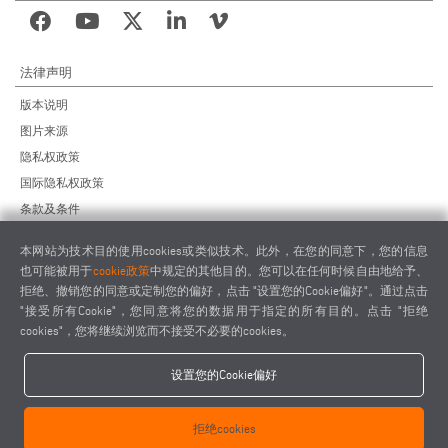
法律声明
版本说明
图片来源
隐私权政策
国际隐私权政策
条款及条件
远程维护协议
本网站为技术目的使用cookies或类似技术。此外，在您的同意下，您的信息
供应商行为准则
也可能被用于
cookie政策
中规定的其他目的。您可以在任何时候自由地给予、
拒绝、撤销您的同意或定制您的偏好，点击 "设置您的Cookie偏好"。通过点击
"接受所有Cookie"，您同意将您的数据用于指定的所有目的。点击 "拒绝
cookies"，您将继续浏览而不接受不必要的cookies。
设置您的Cookie偏好
elumatec AG - Pinacher Straße 61 - 75417 Mühlacker - Germany - Phone
+49 7041-14 0
拒绝cookies
-
mail@elumatec.com