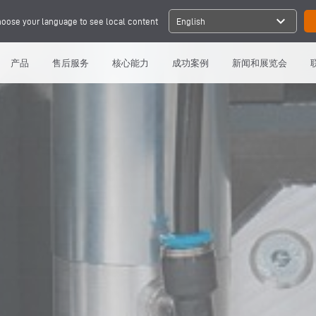
expand_more
oose your language to see local content
English
产品
售后服务
核心能力
成功案例
新闻和展览会