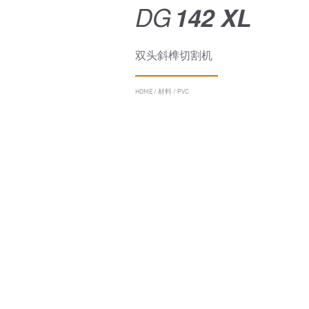
DG
142 XL
双头斜榫切割机
HOME
/
材料
/
PVC