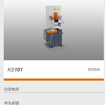
KS
101
型切割机
仿形铣床
单头斜锯