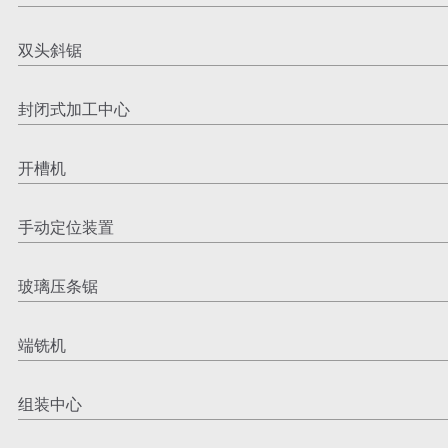
双头斜锯
封闭式加工中心
开槽机
手动定位装置
玻璃压条锯
端铣机
组装中心