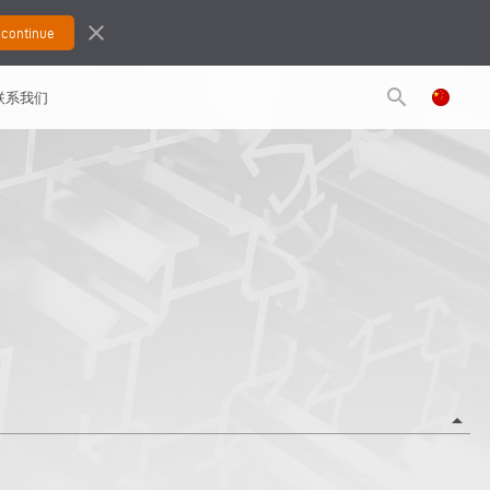
close
search
联系我们
arrow_drop_up