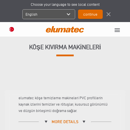
Choose your language to see local content
expand_more
close
English
menu
KÖŞE KIVIRMA MAKINELERI
elumatec köşe temizleme makineleri PVC profillerin
kaynak izlerini temizler ve rötuşlar; kusursuz görünümlü
ve düzgün birleşimli doğrama sağlar.