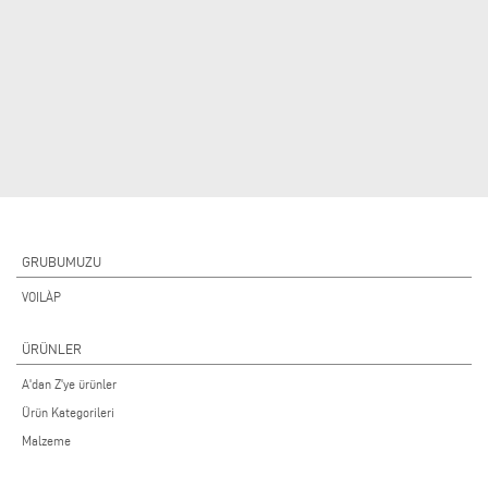
GRUBUMUZU
VOILÀP
ÜRÜNLER
A'dan Z'ye ürünler
Ürün Kategorileri
Malzeme