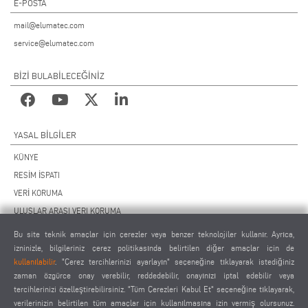
E-POSTA
mail@elumatec.com
service@elumatec.com
BİZİ BULABİLECEĞİNİZ
YASAL BILGILER
KÜNYE
RESİM İSPATI
VERİ KORUMA
ULUSLAR ARASI VERI KORUMA
GENEL ÇALIŞMA KOŞULLARI
Bu site teknik amaçlar için çerezler veya benzer teknolojiler kullanır. Ayrıca,
UZAKTAN BAKIM SÖZLEŞMESİ
izninizle, bilgileriniz çerez politikasında belirtilen diğer amaçlar için de
kullanılabilir
. "Çerez tercihlerinizi ayarlayın" seçeneğine tıklayarak istediğiniz
ÇEREZ AYARLARI
zaman özgürce onay verebilir, reddedebilir, onayınızı iptal edebilir veya
TEDARİKÇİLER DAVRANIŞ KURALLARI
tercihlerinizi özelleştirebilirsiniz. "Tüm Çerezleri Kabul Et" seçeneğine tıklayarak,
verilerinizin belirtilen tüm amaçlar için kullanılmasına izin vermiş olursunuz.