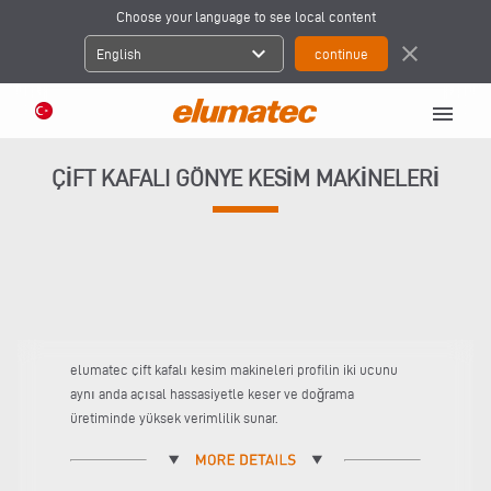
Choose your language to see local content
expand_more
close
English
menu
ÇIFT KAFALI GÖNYE KESIM MAKINELERI
elumatec çift kafalı kesim makineleri profilin iki ucunu
aynı anda açısal hassasiyetle keser ve doğrama
üretiminde yüksek verimlilik sunar.