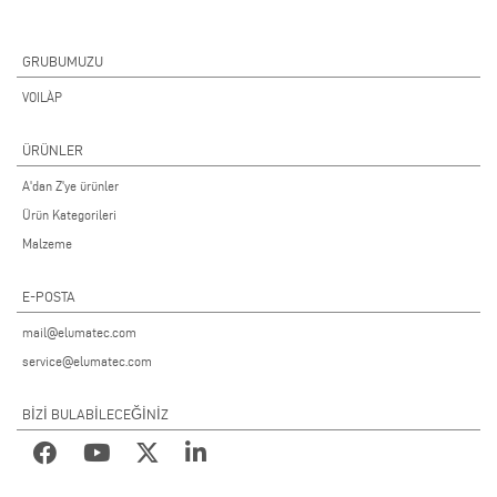
GRUBUMUZU
VOILÀP
ÜRÜNLER
A'dan Z'ye ürünler
Ürün Kategorileri
Malzeme
E-POSTA
mail@elumatec.com
service@elumatec.com
BİZİ BULABİLECEĞİNİZ