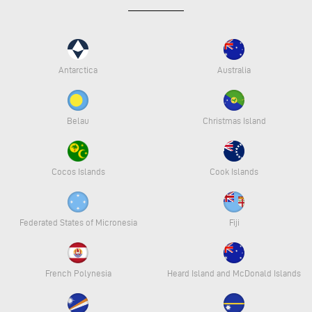
Antarctica
Australia
Belau
Christmas Island
Cocos Islands
Cook Islands
Federated States of Micronesia
Fiji
French Polynesia
Heard Island and McDonald Islands