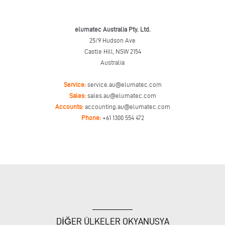
elumatec Australia Pty. Ltd.
25/9 Hudson Ave
Castle Hill, NSW 2154
Australia
Service:
service.au@elumatec.com
Sales:
sales.au@elumatec.com
Accounts:
accounting.au@elumatec.com
Phone:
+61 1300 554 472
DİĞER ÜLKELER OKYANUSYA