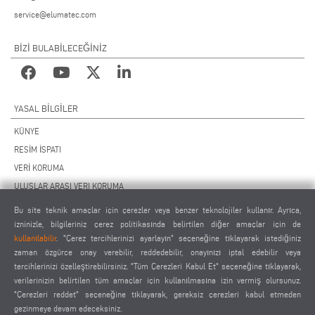
service@elumatec.com
BİZİ BULABİLECEĞİNİZ
YASAL BILGILER
KÜNYE
RESİM İSPATI
VERİ KORUMA
ULUSLAR ARASI VERI KORUMA
GENEL ÇALIŞMA KOŞULLARI
Bu site teknik amaçlar için çerezler veya benzer teknolojiler kullanır. Ayrıca,
UZAKTAN BAKIM SÖZLEŞMESİ
izninizle, bilgileriniz çerez politikasında belirtilen diğer amaçlar için de
kullanılabilir
. "Çerez tercihlerinizi ayarlayın" seçeneğine tıklayarak istediğiniz
ÇEREZ AYARLARI
zaman özgürce onay verebilir, reddedebilir, onayınızı iptal edebilir veya
TEDARİKÇİLER DAVRANIŞ KURALLARI
tercihlerinizi özelleştirebilirsiniz. "Tüm Çerezleri Kabul Et" seçeneğine tıklayarak,
verilerinizin belirtilen tüm amaçlar için kullanılmasına izin vermiş olursunuz.
"Çerezleri reddet" seçeneğine tıklayarak, gereksiz çerezleri kabul etmeden
gezinmeye devam edeceksiniz.