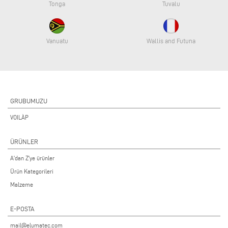
Tonga
Tuvalu
Vanuatu
Wallis and Futuna
GRUBUMUZU
VOILÀP
ÜRÜNLER
A'dan Z'ye ürünler
Ürün Kategorileri
Malzeme
E-POSTA
mail@elumatec.com