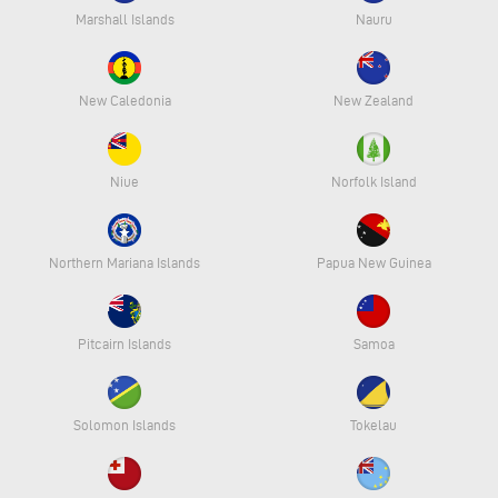
Marshall Islands
Nauru
New Caledonia
New Zealand
Niue
Norfolk Island
Northern Mariana Islands
Papua New Guinea
Pitcairn Islands
Samoa
Solomon Islands
Tokelau