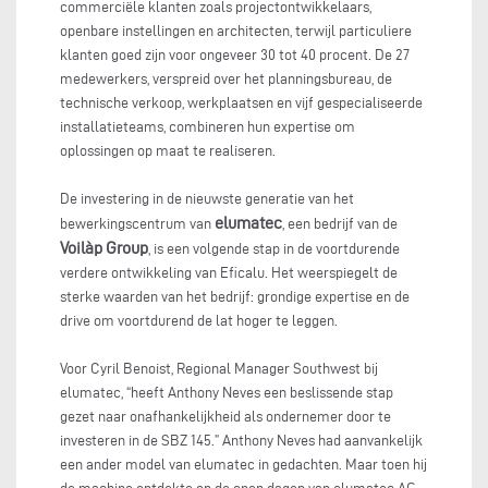
commerciële klanten zoals projectontwikkelaars,
openbare instellingen en architecten, terwijl particuliere
klanten goed zijn voor ongeveer 30 tot 40 procent. De 27
medewerkers, verspreid over het planningsbureau, de
technische verkoop, werkplaatsen en vijf gespecialiseerde
installatieteams, combineren hun expertise om
oplossingen op maat te realiseren.
De investering in de nieuwste generatie van het
elumatec
bewerkingscentrum van
, een bedrijf van de
Voilàp Group
, is een volgende stap in de voortdurende
verdere ontwikkeling van Eficalu. Het weerspiegelt de
sterke waarden van het bedrijf: grondige expertise en de
drive om voortdurend de lat hoger te leggen.
Voor Cyril Benoist, Regional Manager Southwest bij
elumatec, “heeft Anthony Neves een beslissende stap
gezet naar onafhankelijkheid als ondernemer door te
investeren in de SBZ 145.” Anthony Neves had aanvankelijk
een ander model van elumatec in gedachten. Maar toen hij