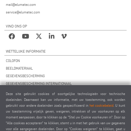
mail@elumatec.com
service@elumatec.com
VIND ONS OP
WETTELIJKE INFORMATIE
COLOFON
BEELDMATERIAAL
GEGEVENSBESCHERMING
GEGEVENSBESCHERMING INTERNATIONAAL
ALGEMENE VOORWAARDEN
Deze site gebruikt cookies of soortgelijke technologieën voor technische
OVEREENKOMST VOOR ONDERHOUD OP AFSTAND
doeleinden. Daarnaast kan uw informatie, met uw toestemming, ook worden
gebruikt voor andere doeleinden zoals gespecificeerd in
het cookiebeleid
. U kunt
COOKIES INSTELLINGEN
uw toestemming vrijelijk geven, weigeren, intrekken of uw voorkeuren op elk
GEDRAGSCODE VOOR LEVERANCIERS
moment aanpassen, door te klikken op de "Stel uw Cookie voorkeuren in". Door op
"Alle cookies accepteren" te klikken, stemt u in met het gebruik van uw gegevens
voor alle aangegeven doeleinden. Door op "Cookies weigeren" te klikken, gaat u