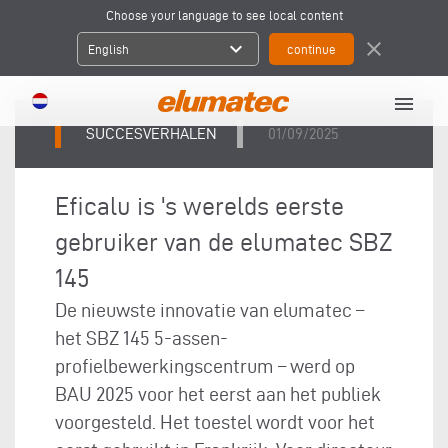
Choose your language to see local content
expand_more
close
English
menu
SUCCESVERHALEN
01/09/2025
Eficalu is 's werelds eerste
gebruiker van de elumatec SBZ
145
De nieuwste innovatie van elumatec –
het SBZ 145 5-assen-
profielbewerkingscentrum – werd op
BAU 2025 voor het eerst aan het publiek
voorgesteld. Het toestel wordt voor het