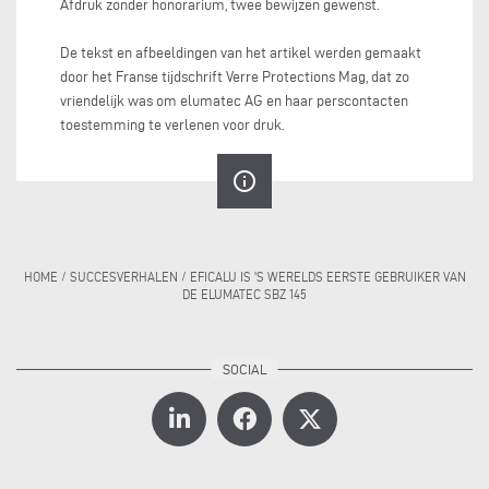
Afdruk zonder honorarium, twee bewijzen gewenst.
De tekst en afbeeldingen van het artikel werden gemaakt
door het Franse tijdschrift Verre Protections Mag, dat zo
vriendelijk was om elumatec AG en haar perscontacten
toestemming te verlenen voor druk.
info_outline
HOME
/
SUCCESVERHALEN
/
EFICALU IS 'S WERELDS EERSTE GEBRUIKER VAN
DE ELUMATEC SBZ 145