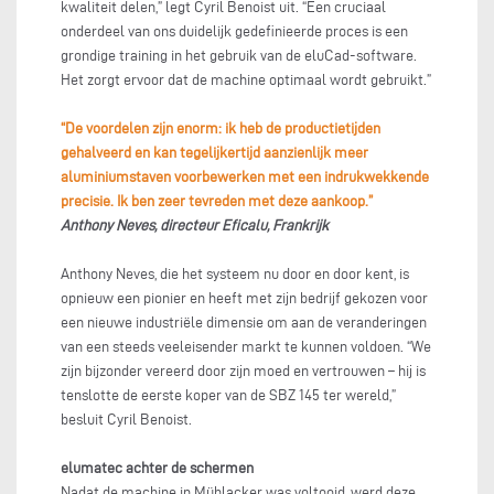
kwaliteit delen,” legt Cyril Benoist uit. “Een cruciaal
onderdeel van ons duidelijk gedefinieerde proces is een
grondige training in het gebruik van de eluCad-software.
Het zorgt ervoor dat de machine optimaal wordt gebruikt.”
“De voordelen zijn enorm: ik heb de productietijden
gehalveerd en kan tegelijkertijd aanzienlijk meer
aluminiumstaven voorbewerken met een indrukwekkende
precisie. Ik ben zeer tevreden met deze aankoop.”
Anthony Neves, directeur Eficalu, Frankrijk
Anthony Neves, die het systeem nu door en door kent, is
opnieuw een pionier en heeft met zijn bedrijf gekozen voor
een nieuwe industriële dimensie om aan de veranderingen
van een steeds veeleisender markt te kunnen voldoen. “We
zijn bijzonder vereerd door zijn moed en vertrouwen – hij is
tenslotte de eerste koper van de SBZ 145 ter wereld,”
besluit Cyril Benoist.
elumatec achter de schermen
Nadat de machine in Mühlacker was voltooid, werd deze