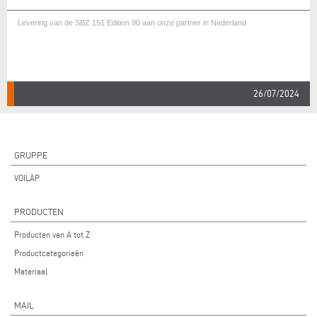
Levering van de SBZ 151 Edition 90 aan onze partner in Nederland
26/07/2024
GRUPPE
VOILÀP
PRODUCTEN
Producten van A tot Z
Productcategorieën
Materiaal
MAIL