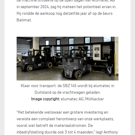
de machine ontdekte op de open dagen van elumatec AG
in september 2024, zag hij meteen het potentieel ervan in.
Hij rondde de aankoop nog datzelfde jaar af op de beurs
Batimat.
Klaar voor transport: de SBZ 145 wordt bij elumatec in
Duitsland op de vrachtwagen geladen.
Image copyright:
elumatec AG, Mühlacker
“Het betekende weliswaar een grotere investering en
vereiste een compleet herontwerp van onze werkplaats,
vooral wat betreft de materiaalstromen. De
inbedrijfstelling duurde ook 3 tot 4 maanden,” legt Anthony