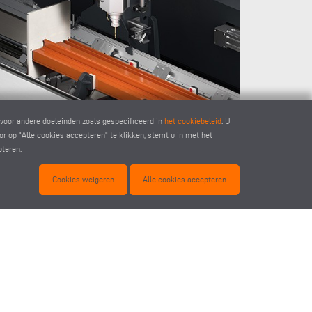
lengte van
draaibare
observeren.
verstelbaa
voor andere doeleinden zoals gespecificeerd in
het cookiebeleid
. U
r op "Alle cookies accepteren" te klikken, stemt u in met het
pteren.
Cookies weigeren
Alle cookies accepteren