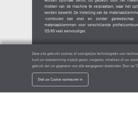
worden optimaal benut. Dit gebeurt door het mater
midden van de machine te verplaatsen, waar het op
worden bewerkt. De instelling van de materiaalklemme
-contouren kan snel en zonder gereedschap. 
materiaalklemmen voor verschillende profielcontou
125/85 veel eenvoudiger.
Deze site gebruikt cookies of soortgelijke technologieën voor tech
kunt uw toestemming vrijelijk geven, weigeren, intrekken of uw voork
gebruik van uw gegevens voor alle aangegeven doeleinden. Door op "
Stel uw Cookie voorkeuren in