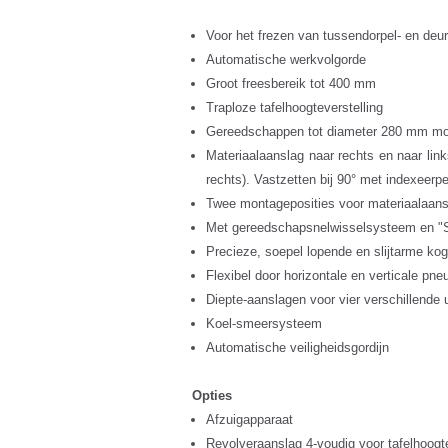
Voor het frezen van tussendorpel- en deur
Automatische werkvolgorde
Groot freesbereik tot 400 mm
Traploze tafelhoogteverstelling
Gereedschappen tot diameter 280 mm mo
Materiaalaanslag naar rechts en naar link
rechts). Vastzetten bij 90° met indexeerp
Twee montageposities voor materiaalaans
Met gereedschapsnelwisselsysteem en "S
Precieze, soepel lopende en slijtarme ko
Flexibel door horizontale en verticale p
Diepte-aanslagen voor vier verschillende 
Koel-smeersysteem
Automatische veiligheidsgordijn
Opties
Afzuigapparaat
Revolveraanslag 4-voudig voor tafelhoogt