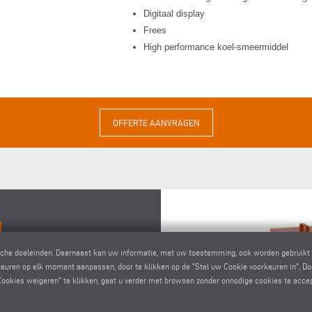
Digitaal display
Frees
High performance koel-smeermiddel
OFFERTE AANVRAGEN
1
nische doeleinden. Daarnaast kan uw informatie, met uw toestemming, ook worden gebruikt 
euren op elk moment aanpassen, door te klikken op de "Stel uw Cookie voorkeuren in". Doo
Cookies weigeren" te klikken, gaat u verder met browsen zonder onnodige cookies te acce