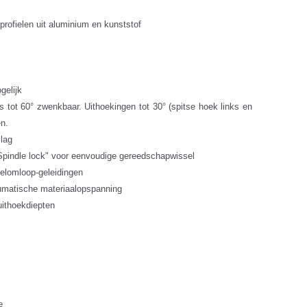
profielen uit aluminium en kunststof
gelijk
s tot 60° zwenkbaar. Uithoekingen tot 30° (spitse hoek links en
en.
lag
pindle lock" voor eenvoudige gereedschapwissel
gelomloop-geleidingen
neumatische materiaalopspanning
uithoekdiepten
e