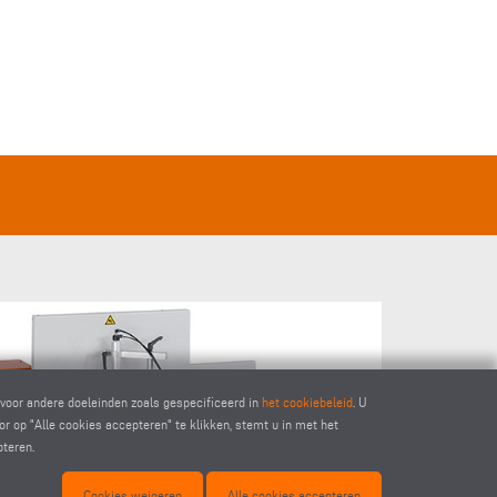
UITHOE
voor andere doeleinden zoals gespecificeerd in
het cookiebeleid
. U
r op "Alle cookies accepteren" te klikken, stemt u in met het
pteren.
Cookies weigeren
Alle cookies accepteren