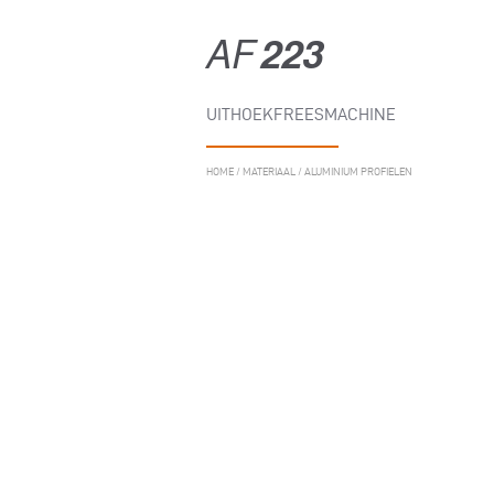
AF
223
UITHOEKFREESMACHINE
HOME
/
MATERIAAL
/
ALUMINIUM PROFIELEN