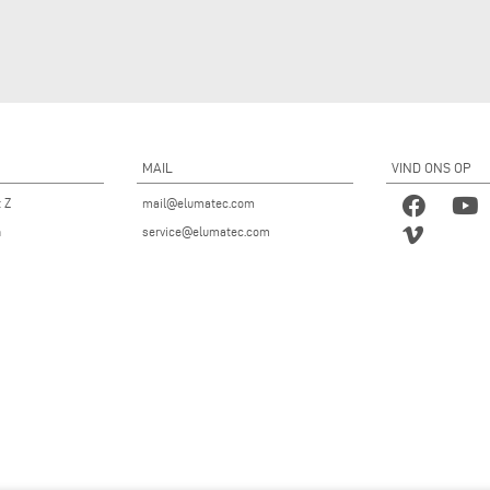
MAIL
VIND ONS OP
t Z
mail@elumatec.com
n
service@elumatec.com