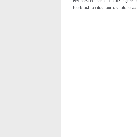
Het boek is sinds 20.11.2018 in gedru
leerkrachten door een digitale leraar