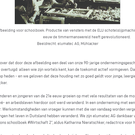
fbeelding voor schoolboek: Productie van vensters met de ELU schotelslijpmachine
eeuw de timmermanswereld heeft gerevolutioneerd.
Beeldrecht: elumatec AG, Mühlacker
over dat door deze afbeelding een deel van onze 90-jarige ondernemingsgeschi
overtuigd: alleen wie zijn wortels kent, kan de toekomst actief vormgeven. Dat
heden - en we geloven dat deze houding net zo goed geldt voor jonge, leergie
cker.
 „Kinderen en jongeren van de 21e eeuw groeien op met vele resultaten van de 
ivé- en arbeidsleven hierdoor ooit werd veranderd. In een onderneming met een
aar. Werkomstandigheden van vroeger kunnen met die van vandaag worden ver
gen het leven in Duitsland hebben veranderd. We zijn elumatec AG dankbaar vo
 ons schoolboek #Wirtschaft 2“, aldus Katharina Nieratschker, redactrice voor