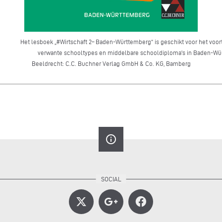
Het lesboek „#Wirtschaft 2– Baden-Württemberg“ is geschikt voor het voor
verwante schooltypes en middelbare schooldiploma's in Baden-Wü
Beeldrecht: C.C. Buchner Verlag GmbH & Co. KG, Bamberg
info_outline