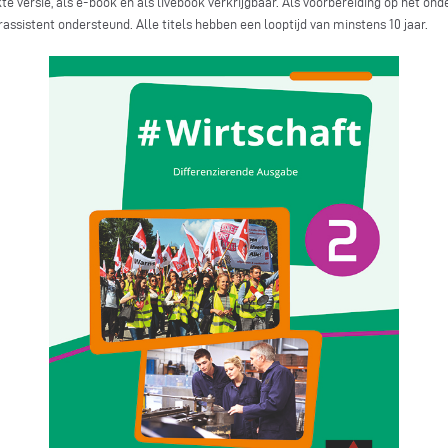
kte versie, als e-book en als livebook verkrijgbaar. Als voorbereiding op het on
assistent ondersteund. Alle titels hebben een looptijd van minstens 10 jaar.