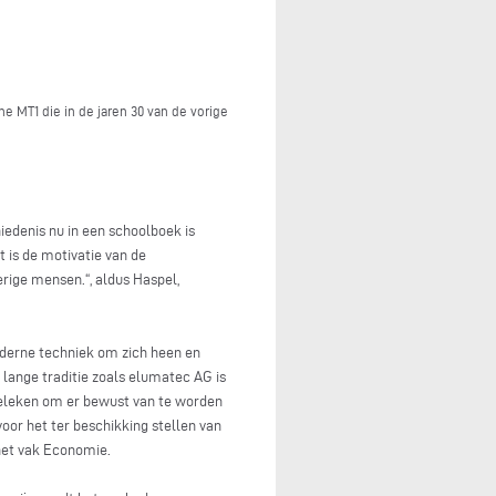
 MT1 die in de jaren 30 van de vorige
edenis nu in een schoolboek is
 is de motivatie van de
rige mensen.“, aldus Haspel,
moderne techniek om zich heen en
 lange traditie zoals elumatec AG is
geleken om er bewust van te worden
or het ter beschikking stellen van
 het vak Economie.