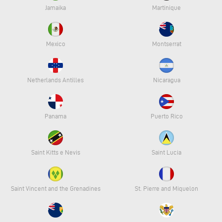
Jamaika
Martinique
Mexico
Montserrat
Netherlands Antilles
Nicaragua
Panama
Puerto Rico
Saint Kitts e Nevis
Saint Lucia
Saint Vincent and the Grenadines
St. Pierre and Miquelon