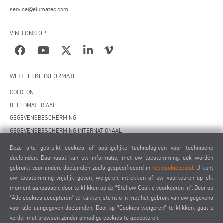
service@elumatec.com
VIND ONS OP
WETTELIJKE INFORMATIE
COLOFON
BEELDMATERIAAL
GEGEVENSBESCHERMING
GEGEVENSBESCHERMING INTERNATIONAAL
ALGEMENE VOORWAARDEN
Deze site gebruikt cookies of soortgelijke technologieën voor technische
OVEREENKOMST VOOR ONDERHOUD OP AFSTAND
doeleinden. Daarnaast kan uw informatie, met uw toestemming, ook worden
gebruikt voor andere doeleinden zoals gespecificeerd in
het cookiebeleid
. U kunt
COOKIES INSTELLINGEN
uw toestemming vrijelijk geven, weigeren, intrekken of uw voorkeuren op elk
GEDRAGSCODE VOOR LEVERANCIERS
moment aanpassen, door te klikken op de "Stel uw Cookie voorkeuren in". Door op
"Alle cookies accepteren" te klikken, stemt u in met het gebruik van uw gegevens
voor alle aangegeven doeleinden. Door op "Cookies weigeren" te klikken, gaat u
verder met browsen zonder onnodige cookies te accepteren.