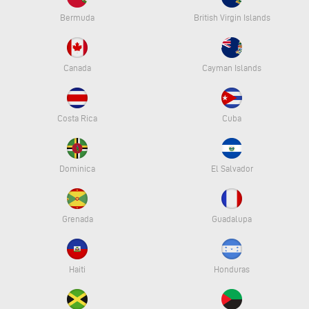
Bermuda
British Virgin Islands
Canada
Cayman Islands
Costa Rica
Cuba
Dominica
El Salvador
Grenada
Guadalupa
Haiti
Honduras