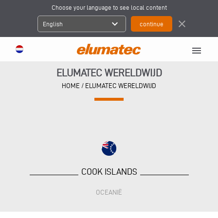
Choose your language to see local content
expand_more
close
English
menu
ELUMATEC WERELDWIJD
HOME
/
ELUMATEC WERELDWIJD
COOK ISLANDS
OCEANIË