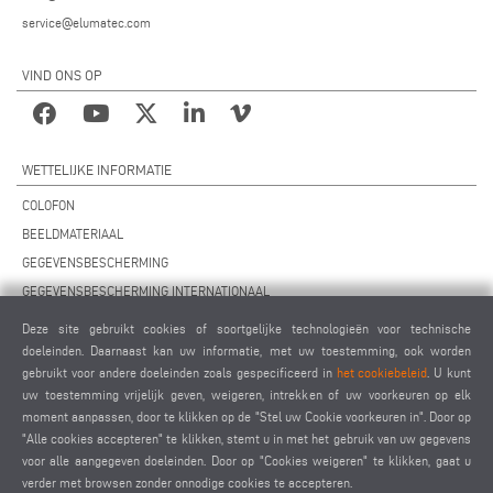
service@elumatec.com
VIND ONS OP
WETTELIJKE INFORMATIE
COLOFON
BEELDMATERIAAL
GEGEVENSBESCHERMING
GEGEVENSBESCHERMING INTERNATIONAAL
ALGEMENE VOORWAARDEN
Deze site gebruikt cookies of soortgelijke technologieën voor technische
OVEREENKOMST VOOR ONDERHOUD OP AFSTAND
doeleinden. Daarnaast kan uw informatie, met uw toestemming, ook worden
gebruikt voor andere doeleinden zoals gespecificeerd in
het cookiebeleid
. U kunt
COOKIES INSTELLINGEN
uw toestemming vrijelijk geven, weigeren, intrekken of uw voorkeuren op elk
GEDRAGSCODE VOOR LEVERANCIERS
moment aanpassen, door te klikken op de "Stel uw Cookie voorkeuren in". Door op
"Alle cookies accepteren" te klikken, stemt u in met het gebruik van uw gegevens
voor alle aangegeven doeleinden. Door op "Cookies weigeren" te klikken, gaat u
verder met browsen zonder onnodige cookies te accepteren.