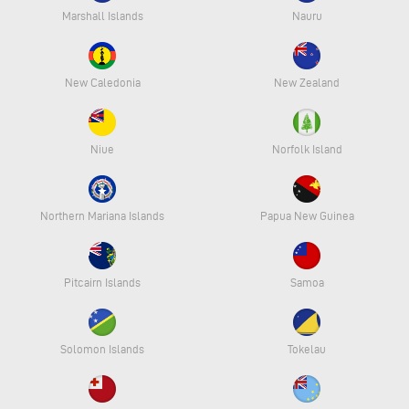
Marshall Islands
Nauru
New Caledonia
New Zealand
Niue
Norfolk Island
Northern Mariana Islands
Papua New Guinea
Pitcairn Islands
Samoa
Solomon Islands
Tokelau