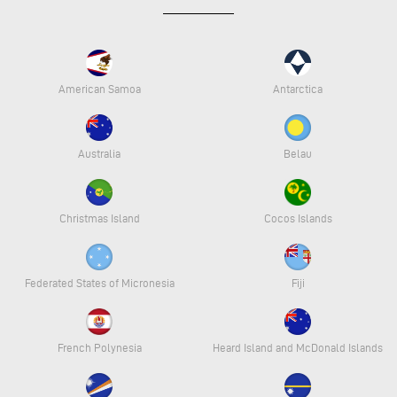
American Samoa
Antarctica
Australia
Belau
Christmas Island
Cocos Islands
Federated States of Micronesia
Fiji
French Polynesia
Heard Island and McDonald Islands