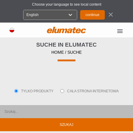
Choose your language to see local content
close
expand_more
English
menu
SUCHE IN ELUMATEC
HOME
/ SUCHE
TYLKO PRODUKTY
CAŁA STRONA INTERNETOWA