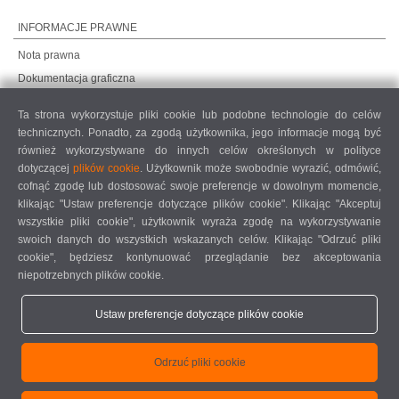
INFORMACJE PRAWNE
Nota prawna
Dokumentacja graficzna
Ochrona danych
Ta strona wykorzystuje pliki cookie lub podobne technologie do celów
Ochrona danych, rynki międzynarodowe
technicznych. Ponadto, za zgodą użytkownika, jego informacje mogą być
Ogólne warunki sprzedaży
również wykorzystywane do innych celów określonych w polityce
dotyczącej
plików cookie
. Użytkownik może swobodnie wyrazić, odmówić,
UMOWA O KONSERWACJĘ ZDALNĄ
cofnąć zgodę lub dostosować swoje preferencje w dowolnym momencie,
COOKIE SETTINGS
klikając "Ustaw preferencje dotyczące plików cookie". Klikając "Akceptuj
KODEKS POSTĘPOWANIA DOSTAWCÓW
wszystkie pliki cookie", użytkownik wyraża zgodę na wykorzystywanie
swoich danych do wszystkich wskazanych celów. Klikając "Odrzuć pliki
cookie", będziesz kontynuować przeglądanie bez akceptowania
niepotrzebnych plików cookie.
Ustaw preferencje dotyczące plików cookie
elumatec AG - Pinacher Straße 61 - 75417 Mühlacker - Niemcy - Telefon
Odrzuć pliki cookie
+49 7041-14 0
-
mail@elumatec.com
elumatec AG infocenter - Lugwaldstraße 20 - 75417 Mühlacker - Niemcy