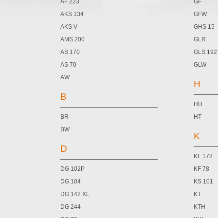
AF 223
GF
AKS 134
GFW
AKS V
GHS 15
AMS 200
GLR
AS 170
GLS 192
AS 70
GLW
AW
H
B
HD
BR
HT
BW
K
D
KF 178
DG 102P
KF 78
DG 104
KS 101
DG 142 XL
KT
DG 244
KTH