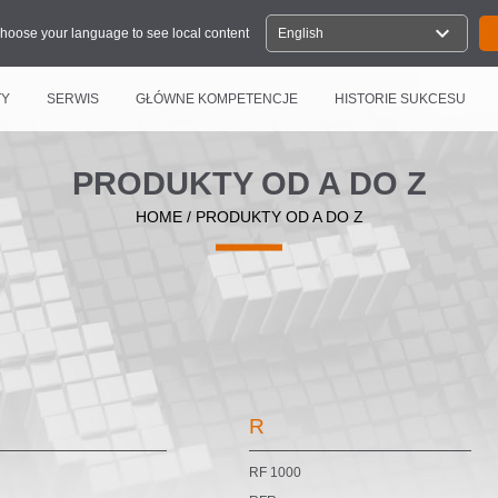
expand_more
hoose your language to see local content
English
TY
SERWIS
GŁÓWNE KOMPETENCJE
HISTORIE SUKCESU
PRODUKTY OD A DO Z
HOME
/
PRODUKTY OD A DO Z
R
RF 1000