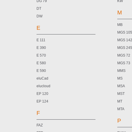
DG 79
KW
DT
M
DW
MB
E
MGS 10
E 111
MGS 14
E 390
MGS 24
E 570
MGS 72
E 580
MGS 73
E 590
MMS
eluCad
MS
elucloud
MSA
EP 120
MST
EP 124
MT
MTA
F
P
FAZ