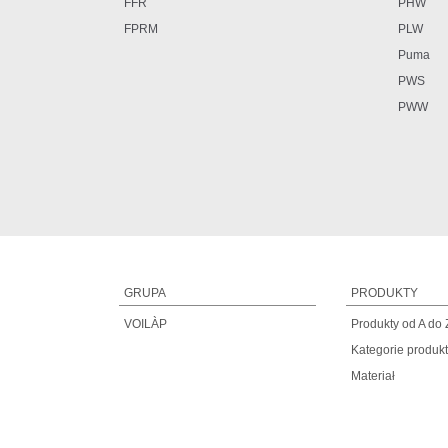
FFR
PHW
FPRM
PLW
Puma
PWS
PWW
GRUPA
PRODUKTY
VOILÀP
Produkty od A do 
Kategorie produk
Materiał