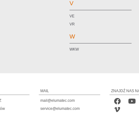
V
VE
VR
W
WKW
MAIL
ZNAJDŹ NAS N
Z
mail@elumatec.com
tów
service@elumatec.com