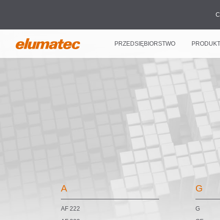
C
PRZEDSIĘBIORSTWO
PRODUK
A
G
AF 222
G