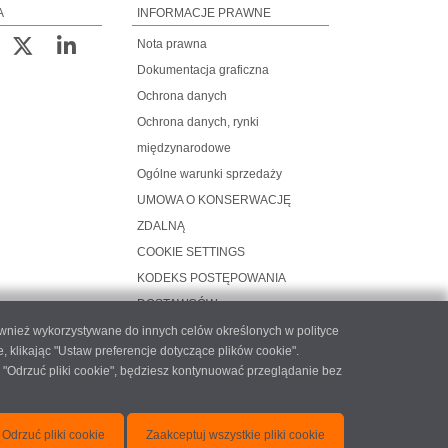
A
INFORMACJE PRAWNE
Nota prawna
Dokumentacja graficzna
Ochrona danych
Ochrona danych, rynki
międzynarodowe
Ogólne warunki sprzedaży
UMOWA O KONSERWACJĘ
ZDALNĄ
COOKIE SETTINGS
KODEKS POSTĘPOWANIA
DOSTAWCÓW
ównież wykorzystywane do innych celów określonych w polityce
likając "Ustaw preferencje dotyczące plików cookie".
 "Odrzuć pliki cookie", będziesz kontynuować przeglądanie bez
atec.com
Odrzuć pliki cookie
Zaakceptuj wszystkie pliki cookie