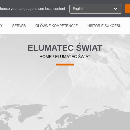
expand_more
hoose your language to see local content
English
TY
SERWIS
GŁÓWNE KOMPETENCJE
HISTORIE SUKCESU
ELUMATEC ŚWIAT
HOME
/
ELUMATEC ŚWIAT