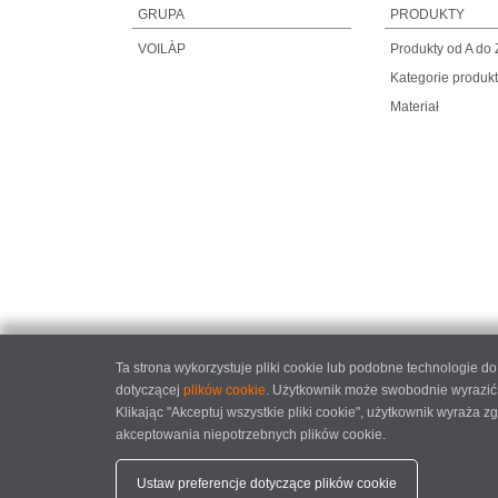
GRUPA
PRODUKTY
VOILÀP
Produkty od A do 
Kategorie produk
Materiał
Ta strona wykorzystuje pliki cookie lub podobne technologie 
dotyczącej
plików cookie
. Użytkownik może swobodnie wyrazić,
Klikając "Akceptuj wszystkie pliki cookie", użytkownik wyraża
akceptowania niepotrzebnych plików cookie.
elumatec
Ustaw preferencje dotyczące plików cookie