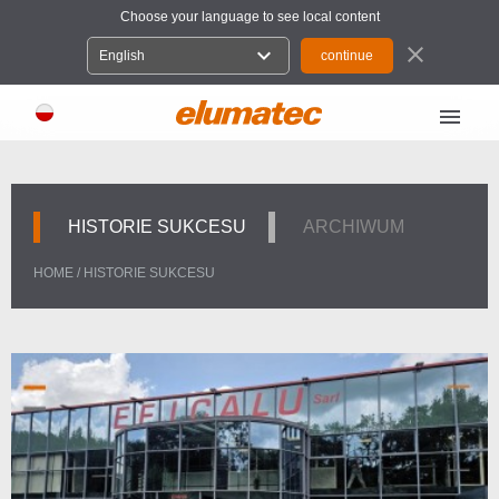
Choose your language to see local content
close
expand_more
English
menu
HISTORIE SUKCESU
ARCHIWUM
HOME
/
HISTORIE SUKCESU