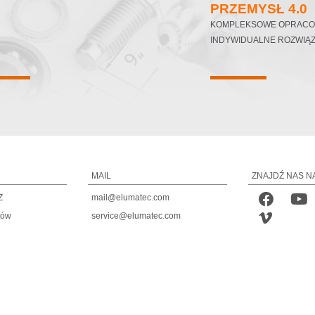
PRZEMYSŁ 4.0
KOMPLEKSOWE OPRACO
INDYWIDUALNE ROZWIĄZ
MAIL
ZNAJDŹ NAS N
Z
mail@elumatec.com
tów
service@elumatec.com