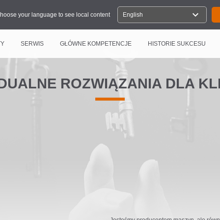
expand_more
hoose your language to see local content
English
TY
SERWIS
GŁÓWNE KOMPETENCJE
HISTORIE SUKCESU
DUALNE ROZWIĄZANIA DLA K