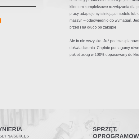
Jesteśmy producentem maszyn, ale równ
klientom kompleksowe rozwiązania dla p
pracy adaptujemy istniejące modele lub 
maszyn – odpowiednio do wymagań. Jedn
przed i na długo po zakupie.
Ale to nie wszystko: Już podczas planow
doświadczenia. Chętnie pomagamy równi
pakiet usług w 100% dopasowany do klie
YNIERIA
SPRZĘT,
OPROGRAMOWA
SŁY NA SUKCES