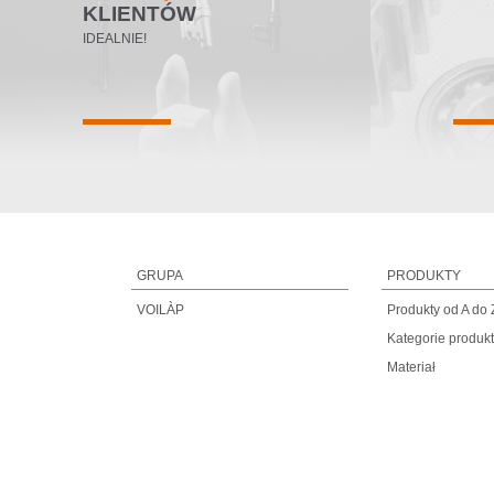
KLIENTÓW
IDEALNIE!
GRUPA
PRODUKTY
VOILÀP
Produkty od A do 
Kategorie produk
Materiał