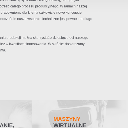
ież dostawcą systemów i usługodawcą, oferującym
otrzeb całego procesu produkcyjnego. W ramach naszej
opracowujemy dla klienta całkowicie nowe koncepcje
ocześnie nasze wsparcie techniczne jest pewne: na długo
ania produkcji można skorzystać z dziesięcioleci naszego
eż w kwestiach finansowania. W skrócie: dostarczamy
nta.
MASZYNY
NIE,
WIRTUALNE