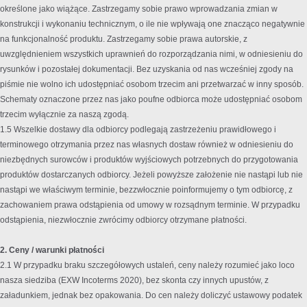
określone jako wiążące. Zastrzegamy sobie prawo wprowadzania zmian w
konstrukcji i wykonaniu technicznym, o ile nie wpływają one znacząco negatywnie
na funkcjonalność produktu. Zastrzegamy sobie prawa autorskie, z
uwzględnieniem wszystkich uprawnień do rozporządzania nimi, w odniesieniu do
rysunków i pozostałej dokumentacji. Bez uzyskania od nas wcześniej zgody na
piśmie nie wolno ich udostępniać osobom trzecim ani przetwarzać w inny sposób.
Schematy oznaczone przez nas jako poufne odbiorca może udostępniać osobom
trzecim wyłącznie za naszą zgodą.
1.5 Wszelkie dostawy dla odbiorcy podlegają zastrzeżeniu prawidłowego i
terminowego otrzymania przez nas własnych dostaw również w odniesieniu do
niezbędnych surowców i produktów wyjściowych potrzebnych do przygotowania
produktów dostarczanych odbiorcy. Jeżeli powyższe założenie nie nastąpi lub nie
nastąpi we właściwym terminie, bezzwłocznie poinformujemy o tym odbiorcę, z
zachowaniem prawa odstąpienia od umowy w rozsądnym terminie. W przypadku
odstąpienia, niezwłocznie zwrócimy odbiorcy otrzymane płatności.
2. Ceny / warunki płatności
2.1 W przypadku braku szczegółowych ustaleń, ceny należy rozumieć jako loco
nasza siedziba (EXW Incoterms 2020), bez skonta czy innych upustów, z
załadunkiem, jednak bez opakowania. Do cen należy doliczyć ustawowy podatek