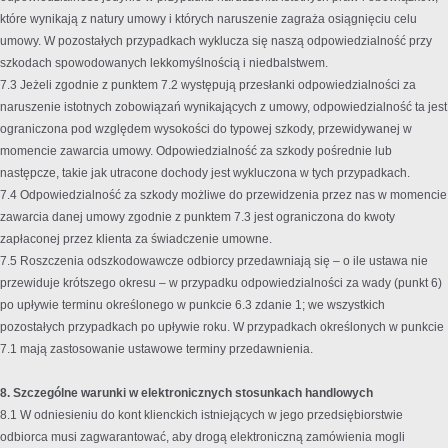
które wynikają z natury umowy i których naruszenie zagraża osiągnięciu celu
umowy. W pozostałych przypadkach wyklucza się naszą odpowiedzialność przy
szkodach spowodowanych lekkomyślnością i niedbalstwem.
7.3 Jeżeli zgodnie z punktem 7.2 występują przesłanki odpowiedzialności za
naruszenie istotnych zobowiązań wynikających z umowy, odpowiedzialność ta jest
ograniczona pod względem wysokości do typowej szkody, przewidywanej w
momencie zawarcia umowy. Odpowiedzialność za szkody pośrednie lub
następcze, takie jak utracone dochody jest wykluczona w tych przypadkach.
7.4 Odpowiedzialność za szkody możliwe do przewidzenia przez nas w momencie
zawarcia danej umowy zgodnie z punktem 7.3 jest ograniczona do kwoty
zapłaconej przez klienta za świadczenie umowne.
7.5 Roszczenia odszkodowawcze odbiorcy przedawniają się – o ile ustawa nie
przewiduje krótszego okresu – w przypadku odpowiedzialności za wady (punkt 6)
po upływie terminu określonego w punkcie 6.3 zdanie 1; we wszystkich
pozostałych przypadkach po upływie roku. W przypadkach określonych w punkcie
7.1 mają zastosowanie ustawowe terminy przedawnienia.
8. Szczególne warunki w elektronicznych stosunkach handlowych
8.1 W odniesieniu do kont klienckich istniejących w jego przedsiębiorstwie
odbiorca musi zagwarantować, aby drogą elektroniczną zamówienia mogli