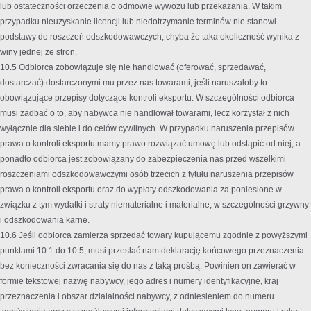
lub ostateczności orzeczenia o odmowie wywozu lub przekazania. W takim
przypadku nieuzyskanie licencji lub niedotrzymanie terminów nie stanowi
podstawy do roszczeń odszkodowawczych, chyba że taka okoliczność wynika z
winy jednej ze stron.
10.5 Odbiorca zobowiązuje się nie handlować (oferować, sprzedawać,
dostarczać) dostarczonymi mu przez nas towarami, jeśli naruszałoby to
obowiązujące przepisy dotyczące kontroli eksportu. W szczególności odbiorca
musi zadbać o to, aby nabywca nie handlował towarami, lecz korzystał z nich
wyłącznie dla siebie i do celów cywilnych. W przypadku naruszenia przepisów
prawa o kontroli eksportu mamy prawo rozwiązać umowę lub odstąpić od niej, a
ponadto odbiorca jest zobowiązany do zabezpieczenia nas przed wszelkimi
roszczeniami odszkodowawczymi osób trzecich z tytułu naruszenia przepisów
prawa o kontroli eksportu oraz do wypłaty odszkodowania za poniesione w
związku z tym wydatki i straty niematerialne i materialne, w szczególności grzywny
i odszkodowania karne.
10.6 Jeśli odbiorca zamierza sprzedać towary kupującemu zgodnie z powyższymi
punktami 10.1 do 10.5, musi przesłać nam deklarację końcowego przeznaczenia
bez konieczności zwracania się do nas z taką prośbą. Powinien on zawierać w
formie tekstowej nazwę nabywcy, jego adres i numery identyfikacyjne, kraj
przeznaczenia i obszar działalności nabywcy, z odniesieniem do numeru