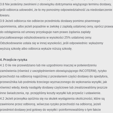
3.8 Nie jesteśmy zwolnieni z obowiązku dotrzymania wiążącego terminu dostawy,
jeśli odbiorca udowodni, że to my ponosimy odpowiedzialność za niedostarczenie
towaru.
3.9 Jeżeli odbiorca nie odbierze przedmiotu dostawy pomimo pisemnego
upomnienia, albo jeżeli popadnie w zwłokę z zapłatą ustalonej ceny, oprócz prawa
do odstąpienia od umowy przysługuje nam prawo żądania zapłaty
zryczałtowanego odszkodowania w wysokości 25% ustalonej ceny.
Odszkodowanie ustala się w innej wysokości, jeśli odpowiednio: wykażemy
wyższą szkodę albo odbiorca wykaże niższą szkodę.
4. Przejście ryzyka
4.1 O ile nie przewidziano lub nie uzgodniono inaczej w potwierdzeniu
zamówienia (również z uwzględnieniem obowiązującego INCOTERM), ryzyko
przechodzi na odbiorcę najpóźniej z przesłaniem części dostawy do spedytora,
przewoźnika lub podmiotu trzeciego wyznaczonego do wykonania wysyłki, jak
również wtedy, kiedy nastąpiły dostawy częściowe lub zrealizowaliśmy jeszcze
inne świadczenia, np. przejęliśmy koszty wysyłki lub przywóz i ustawienie.
4.2 Jeżeli przesyłka opóźnia się na skutek wystąpienia okoliczności, które są
zawinione przez odbiorcę, wówczas ryzyko przechodzi na odbiorcę, jeżeli
przedmiot dostawy jest gotowy do wysyłki i poinformowaliśmy o tym fakcie