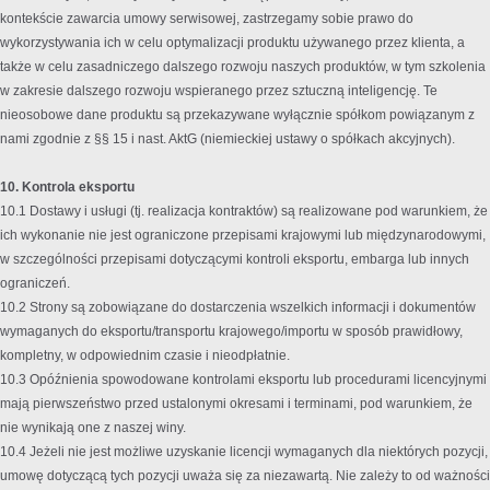
kontekście zawarcia umowy serwisowej, zastrzegamy sobie prawo do
wykorzystywania ich w celu optymalizacji produktu używanego przez klienta, a
także w celu zasadniczego dalszego rozwoju naszych produktów, w tym szkolenia
w zakresie dalszego rozwoju wspieranego przez sztuczną inteligencję. Te
nieosobowe dane produktu są przekazywane wyłącznie spółkom powiązanym z
nami zgodnie z §§ 15 i nast. AktG (niemieckiej ustawy o spółkach akcyjnych).
10. Kontrola eksportu
10.1 Dostawy i usługi (tj. realizacja kontraktów) są realizowane pod warunkiem, że
ich wykonanie nie jest ograniczone przepisami krajowymi lub międzynarodowymi,
w szczególności przepisami dotyczącymi kontroli eksportu, embarga lub innych
ograniczeń.
10.2 Strony są zobowiązane do dostarczenia wszelkich informacji i dokumentów
wymaganych do eksportu/transportu krajowego/importu w sposób prawidłowy,
kompletny, w odpowiednim czasie i nieodpłatnie.
10.3 Opóźnienia spowodowane kontrolami eksportu lub procedurami licencyjnymi
mają pierwszeństwo przed ustalonymi okresami i terminami, pod warunkiem, że
nie wynikają one z naszej winy.
10.4 Jeżeli nie jest możliwe uzyskanie licencji wymaganych dla niektórych pozycji,
umowę dotyczącą tych pozycji uważa się za niezawartą. Nie zależy to od ważności