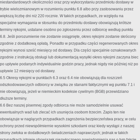
niestandardowych okoliczności oraz przy wykorzystaniu przedmiotu dostawy w
trybie wielozmianowym w rozumieniu punktu 6.8 albo przy zastosowaniu przez
większą liczbę dni niż 220 rocznie. W takich przypadkach, ze względu na
specjalne wymagania w stosunku do przedmiotu dostawy obowiązują krótsze
terminy rękojmi, ustalane osobno po zgłoszeniu przez odbiorcę według punktu
6.8. Jeśli porozumienie nie zostanie osiągnięte, okres rękojmi zostanie skrócony
zgodnie z dodatkową opłatą. Ponadto w przypadku części regenerowanych okres
rękojmi wynosi sześć miesięcy od dostawy. Dla części specjalnie oznakowanych
zgodnie z instrukcją obsługi lub dokumentacją wysyłki okres rękojmi zaczyna biec
po upływie podanych indywidualnie godzin pracy, jednak nigdy nie później niż po
upływie 12 miesięcy od dostawy.
6.5 Okresy rękojmi w punktach 6.3 oraz 6.4 nie obowiązują dla roszczeń
odszkodowawczych odbiorcy w związku ze stanami faktycznymi wg punktu 7.1 i
nie obowiązują, jeżeli w niemieckim kodeksie cywilnym (BGB) przewidziano
dłuższe terminy.
6.6 Bez naszej pisemnej zgody odbiorca nie może samodzielnie usuwać
ewentualnych wad lub zlecać ich usunięcia osobom trzecim. Zapis ten nie
obowiązuje w naglących przypadkach zagrożenia bezpieczeństwa pracy, w celu
ochrony przed niewspółmiernie wysokimi szkodami oraz kiedy wystąpi z naszej
strony zwłoka w dodatkowych świadczeniach naprawczych; jednak w takich
przypadkach istnieje obowiązek niezwłocznego powiadomienia nas o tym fakcie.