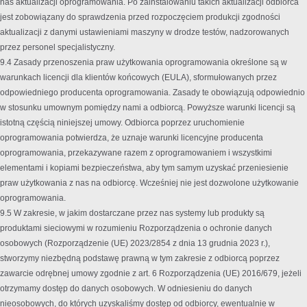
nas aktualizacji oprogramowania. Po zainstalowaniu takich aktualizacji odbiorca
jest zobowiązany do sprawdzenia przed rozpoczęciem produkcji zgodności
aktualizacji z danymi ustawieniami maszyny w drodze testów, nadzorowanych
przez personel specjalistyczny.
9.4 Zasady przenoszenia praw użytkowania oprogramowania określone są w
warunkach licencji dla klientów końcowych (EULA), sformułowanych przez
odpowiedniego producenta oprogramowania. Zasady te obowiązują odpowiednio
w stosunku umownym pomiędzy nami a odbiorcą. Powyższe warunki licencji są
istotną częścią niniejszej umowy. Odbiorca poprzez uruchomienie
oprogramowania potwierdza, że uznaje warunki licencyjne producenta
oprogramowania, przekazywane razem z oprogramowaniem i wszystkimi
elementami i kopiami bezpieczeństwa, aby tym samym uzyskać przeniesienie
praw użytkowania z nas na odbiorcę. Wcześniej nie jest dozwolone użytkowanie
oprogramowania.
9.5 W zakresie, w jakim dostarczane przez nas systemy lub produkty są
produktami sieciowymi w rozumieniu Rozporządzenia o ochronie danych
osobowych (Rozporządzenie (UE) 2023/2854 z dnia 13 grudnia 2023 r.),
stworzymy niezbędną podstawę prawną w tym zakresie z odbiorcą poprzez
zawarcie odrębnej umowy zgodnie z art. 6 Rozporządzenia (UE) 2016/679, jeżeli
otrzymamy dostęp do danych osobowych. W odniesieniu do danych
nieosobowych, do których uzyskaliśmy dostęp od odbiorcy, ewentualnie w