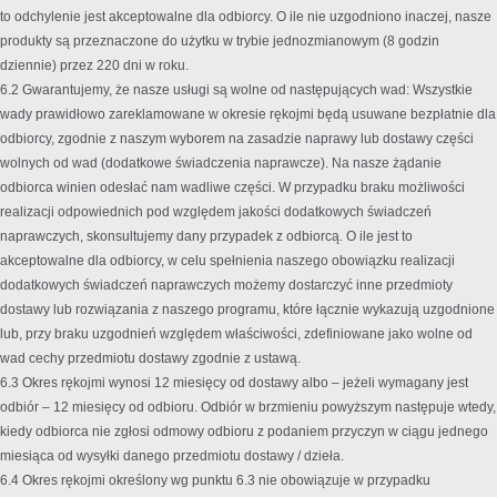
to odchylenie jest akceptowalne dla odbiorcy. O ile nie uzgodniono inaczej, nasze
produkty są przeznaczone do użytku w trybie jednozmianowym (8 godzin
dziennie) przez 220 dni w roku.
6.2 Gwarantujemy, że nasze usługi są wolne od następujących wad: Wszystkie
wady prawidłowo zareklamowane w okresie rękojmi będą usuwane bezpłatnie dla
odbiorcy, zgodnie z naszym wyborem na zasadzie naprawy lub dostawy części
wolnych od wad (dodatkowe świadczenia naprawcze). Na nasze żądanie
odbiorca winien odesłać nam wadliwe części. W przypadku braku możliwości
realizacji odpowiednich pod względem jakości dodatkowych świadczeń
naprawczych, skonsultujemy dany przypadek z odbiorcą. O ile jest to
akceptowalne dla odbiorcy, w celu spełnienia naszego obowiązku realizacji
dodatkowych świadczeń naprawczych możemy dostarczyć inne przedmioty
dostawy lub rozwiązania z naszego programu, które łącznie wykazują uzgodnione
lub, przy braku uzgodnień względem właściwości, zdefiniowane jako wolne od
wad cechy przedmiotu dostawy zgodnie z ustawą.
6.3 Okres rękojmi wynosi 12 miesięcy od dostawy albo – jeżeli wymagany jest
odbiór – 12 miesięcy od odbioru. Odbiór w brzmieniu powyższym następuje wtedy,
kiedy odbiorca nie zgłosi odmowy odbioru z podaniem przyczyn w ciągu jednego
miesiąca od wysyłki danego przedmiotu dostawy / dzieła.
6.4 Okres rękojmi określony wg punktu 6.3 nie obowiązuje w przypadku