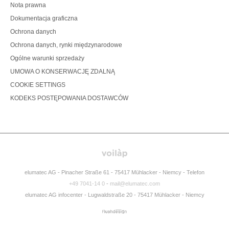
Nota prawna
Dokumentacja graficzna
Ochrona danych
Ochrona danych, rynki międzynarodowe
Ogólne warunki sprzedaży
UMOWA O KONSERWACJĘ ZDALNĄ
COOKIE SETTINGS
KODEKS POSTĘPOWANIA DOSTAWCÓW
elumatec AG - Pinacher Straße 61 - 75417 Mühlacker - Niemcy - Telefon
+49 7041-14 0
-
mail@elumatec.com
elumatec AG infocenter - Lugwaldstraße 20 - 75417 Mühlacker - Niemcy