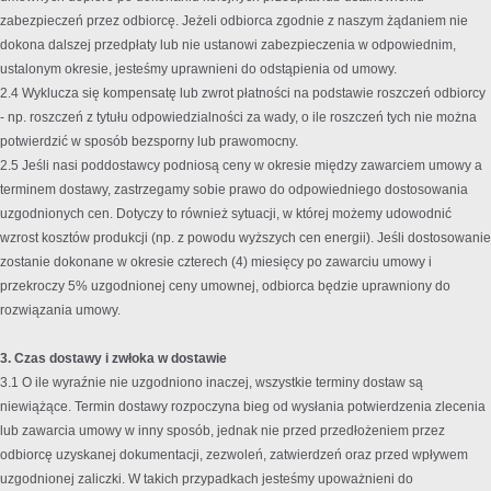
zabezpieczeń przez odbiorcę. Jeżeli odbiorca zgodnie z naszym żądaniem nie
dokona dalszej przedpłaty lub nie ustanowi zabezpieczenia w odpowiednim,
ustalonym okresie, jesteśmy uprawnieni do odstąpienia od umowy.
2.4 Wyklucza się kompensatę lub zwrot płatności na podstawie roszczeń odbiorcy
- np. roszczeń z tytułu odpowiedzialności za wady, o ile roszczeń tych nie można
potwierdzić w sposób bezsporny lub prawomocny.
2.5 Jeśli nasi poddostawcy podniosą ceny w okresie między zawarciem umowy a
terminem dostawy, zastrzegamy sobie prawo do odpowiedniego dostosowania
uzgodnionych cen. Dotyczy to również sytuacji, w której możemy udowodnić
wzrost kosztów produkcji (np. z powodu wyższych cen energii). Jeśli dostosowanie
zostanie dokonane w okresie czterech (4) miesięcy po zawarciu umowy i
przekroczy 5% uzgodnionej ceny umownej, odbiorca będzie uprawniony do
rozwiązania umowy.
3. Czas dostawy i zwłoka w dostawie
3.1 O ile wyraźnie nie uzgodniono inaczej, wszystkie terminy dostaw są
niewiążące. Termin dostawy rozpoczyna bieg od wysłania potwierdzenia zlecenia
lub zawarcia umowy w inny sposób, jednak nie przed przedłożeniem przez
odbiorcę uzyskanej dokumentacji, zezwoleń, zatwierdzeń oraz przed wpływem
uzgodnionej zaliczki. W takich przypadkach jesteśmy upoważnieni do