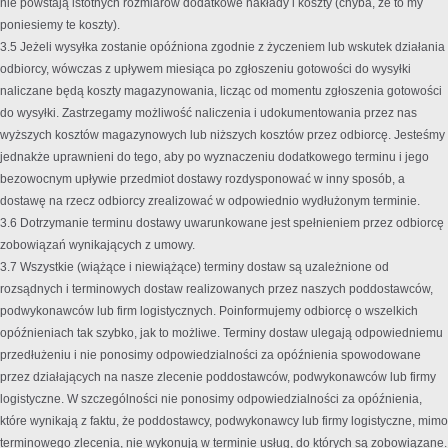
nie powstają istotnych rozmiarów dodatkowe nakłady i koszty (chyba, że to my
poniesiemy te koszty).
3.5 Jeżeli wysyłka zostanie opóźniona zgodnie z życzeniem lub wskutek działania
odbiorcy, wówczas z upływem miesiąca po zgłoszeniu gotowości do wysyłki
naliczane będą koszty magazynowania, licząc od momentu zgłoszenia gotowości
do wysyłki. Zastrzegamy możliwość naliczenia i udokumentowania przez nas
wyższych kosztów magazynowych lub niższych kosztów przez odbiorcę. Jesteśmy
jednakże uprawnieni do tego, aby po wyznaczeniu dodatkowego terminu i jego
bezowocnym upływie przedmiot dostawy rozdysponować w inny sposób, a
dostawę na rzecz odbiorcy zrealizować w odpowiednio wydłużonym terminie.
3.6 Dotrzymanie terminu dostawy uwarunkowane jest spełnieniem przez odbiorcę
zobowiązań wynikających z umowy.
3.7 Wszystkie (wiążące i niewiążące) terminy dostaw są uzależnione od
rozsądnych i terminowych dostaw realizowanych przez naszych poddostawców,
podwykonawców lub firm logistycznych. Poinformujemy odbiorcę o wszelkich
opóźnieniach tak szybko, jak to możliwe. Terminy dostaw ulegają odpowiedniemu
przedłużeniu i nie ponosimy odpowiedzialności za opóźnienia spowodowane
przez działających na nasze zlecenie poddostawców, podwykonawców lub firmy
logistyczne. W szczególności nie ponosimy odpowiedzialności za opóźnienia,
które wynikają z faktu, że poddostawcy, podwykonawcy lub firmy logistyczne, mimo
terminowego zlecenia, nie wykonują w terminie usług, do których są zobowiązane.