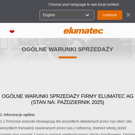
Choose your language to see local content
close
expand_more
English
OGÓLNE WARUNKI SPRZEDAŻY
OGÓLNE WARUNKI SPRZEDAŻY FIRMY ELUMATEC AG
(STAN NA: PAŹDZIERNIK 2025)
1. Informacje ogólne
1.1 Poniższe warunki obowiązują dla wszystkich składanych przez nas ofert i dla
wszystkich transakcji zawieranych przez nas z odbiorcą, również wtedy, jeżeli
zostały one zawarte z nami w ramach elektronicznego obrotu handlowego. Ogólne