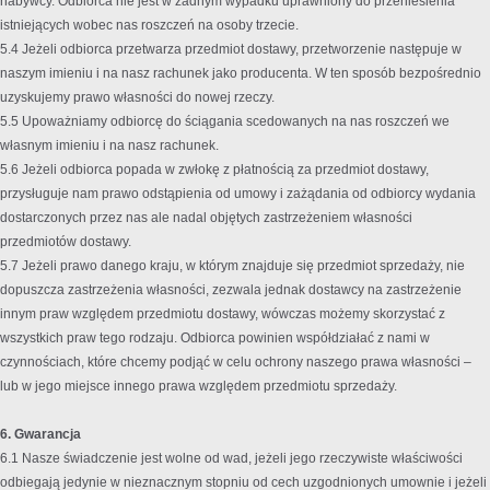
nabywcy. Odbiorca nie jest w żadnym wypadku uprawniony do przeniesienia
istniejących wobec nas roszczeń na osoby trzecie.
5.4 Jeżeli odbiorca przetwarza przedmiot dostawy, przetworzenie następuje w
naszym imieniu i na nasz rachunek jako producenta. W ten sposób bezpośrednio
uzyskujemy prawo własności do nowej rzeczy.
5.5 Upoważniamy odbiorcę do ściągania scedowanych na nas roszczeń we
własnym imieniu i na nasz rachunek.
5.6 Jeżeli odbiorca popada w zwłokę z płatnością za przedmiot dostawy,
przysługuje nam prawo odstąpienia od umowy i zażądania od odbiorcy wydania
dostarczonych przez nas ale nadal objętych zastrzeżeniem własności
przedmiotów dostawy.
5.7 Jeżeli prawo danego kraju, w którym znajduje się przedmiot sprzedaży, nie
dopuszcza zastrzeżenia własności, zezwala jednak dostawcy na zastrzeżenie
innym praw względem przedmiotu dostawy, wówczas możemy skorzystać z
wszystkich praw tego rodzaju. Odbiorca powinien współdziałać z nami w
czynnościach, które chcemy podjąć w celu ochrony naszego prawa własności –
lub w jego miejsce innego prawa względem przedmiotu sprzedaży.
6. Gwarancja
6.1 Nasze świadczenie jest wolne od wad, jeżeli jego rzeczywiste właściwości
odbiegają jedynie w nieznacznym stopniu od cech uzgodnionych umownie i jeżeli