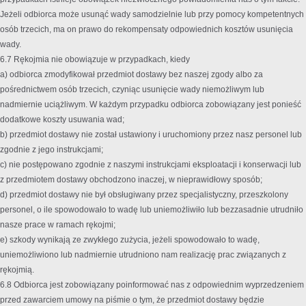
Jeżeli odbiorca może usunąć wady samodzielnie lub przy pomocy kompetentnych
osób trzecich, ma on prawo do rekompensaty odpowiednich kosztów usunięcia
wady.
6.7 Rękojmia nie obowiązuje w przypadkach, kiedy
a) odbiorca zmodyfikował przedmiot dostawy bez naszej zgody albo za
pośrednictwem osób trzecich, czyniąc usunięcie wady niemożliwym lub
nadmiernie uciążliwym. W każdym przypadku odbiorca zobowiązany jest ponieść
dodatkowe koszty usuwania wad;
b) przedmiot dostawy nie został ustawiony i uruchomiony przez nasz personel lub
zgodnie z jego instrukcjami;
c) nie postępowano zgodnie z naszymi instrukcjami eksploatacji i konserwacji lub
z przedmiotem dostawy obchodzono inaczej, w nieprawidłowy sposób;
d) przedmiot dostawy nie był obsługiwany przez specjalistyczny, przeszkolony
personel, o ile spowodowało to wadę lub uniemożliwiło lub bezzasadnie utrudniło
nasze prace w ramach rękojmi;
e) szkody wynikają ze zwykłego zużycia, jeżeli spowodowało to wadę,
uniemożliwiono lub nadmiernie utrudniono nam realizację prac związanych z
rękojmią.
6.8 Odbiorca jest zobowiązany poinformować nas z odpowiednim wyprzedzeniem
przed zawarciem umowy na piśmie o tym, że przedmiot dostawy będzie