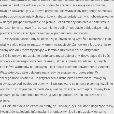
warunki handlowe odbiorcy albo podmiotu trzeciego nie mają zastosowania,
również wówczas, gdy w danym przypadku nie wyraziliśmy odrębnego sprzeciwu
wobec obowiązywania tych warunków, chyba że potwierdzimy ich obowiązywanie
w danym przypadku wyraźnie na piśmie. Jeżeli między odbiorcą a nami istnieje
porozumienie ramowe (np. porozumienie ogólne), regulacje odbiegające mają
pierwszeństwo przed tymi zawartymi w porozumieniu ramowym.
1.2 Wszystkie nasze oferty są niewiążące, chyba że są wyraźnie oznaczone jako
wiążące albo mają wyznaczony termin na przyjęcie. Zamówienia lub zlecenia ze
strony odbiorcy możemy przyjąć w terminie dziesięciu dni od otrzymania.
1.3 O ile umowa nie zostanie podpisana przez obie strony, decydujące dla treści
umowy – w szczególności cen, zakresu, jakości i okresu świadczenia, innych
terminów i warunków handlowych – jest nasze pisemne potwierdzenie zlecenia.
Wszystkie pozostałe ustalenia mają jedynie znaczenie drugorzędne. W
szczególności ustalenia lub przyrzeczenia ustne przed zawarciem umowy są
niewiążące pod względem prawnym i zastępowane są umową pisemną, jeżeli nie
wynika z nich wyraźnie, że będą dalej ważne i wiążące. Późniejsze zmiany treści
umowy i jej uzupełnienia obowiązują tylko po potwierdzeniu ich przez nas na
piśmie.
1.4 Dokumentacja należąca do oferty, np. ilustracje, rysunki, dane dotyczące masy
i wymiarów są jedynie informacjami orientacyjnymi, o ile nie zostały wyraźnie