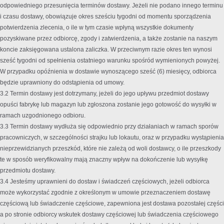
odpowiedniego przesunięcia terminów dostawy. Jeżeli nie podano innego terminu
i czasu dostawy, obowiązuje okres sześciu tygodni od momentu sporządzenia
potwierdzenia zlecenia, o ile w tym czasie wpłyną wszystkie dokumenty
pozyskiwane przez odbiorcę, zgody i zatwierdzenia, a także zostanie na naszym
koncie zaksięgowana ustalona zaliczka. W przeciwnym razie okres ten wynosi
sześć tygodni od spełnienia ostatniego warunku spośród wymienionych powyżej.
W przypadku opóźnienia w dostawie wynoszącego sześć (6) miesięcy, odbiorca
będzie uprawniony do odstąpienia od umowy.
3.2 Termin dostawy jest dotrzymany, jeżeli do jego upływu przedmiot dostawy
opuści fabrykę lub magazyn lub zgłoszona zostanie jego gotowość do wysyłki w
ramach uzgodnionego odbioru.
3.3 Termin dostawy wydłuża się odpowiednio przy działaniach w ramach sporów
pracowniczych, w szczególności strajku lub lokautu, oraz w przypadku wystąpienia
nieprzewidzianych przeszkód, które nie zależą od woli dostawcy, o ile przeszkody
te w sposób weryfikowalny mają znaczny wpływ na dokończenie lub wysyłkę
przedmiotu dostawy.
3.4 Jesteśmy uprawnieni do dostaw i świadczeń częściowych, jeżeli odbiorca
może wykorzystać zgodnie z określonym w umowie przeznaczeniem dostawę
częściową lub świadczenie częściowe, zapewniona jest dostawa pozostałej części
a po stronie odbiorcy wskutek dostawy częściowej lub świadczenia częściowego