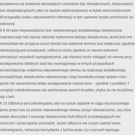
wystawiony na działanie niezwykłych czynników (np. klimatycznych, miejscowych
lub eksploatacyjnych) albo że będzie wykorzystywany w trybie wielozmianowym.
W przypadku braku odpowiednich informacji w tym zakresie ryzyko przechodzi na
odbiorcę.
6.9 W razie niepowodzenia (ew. wielokrotnego) dodatkowego świadczenia
naprawczego lub naszej odmowy wykonania takiego świadczenia, jeżeli jest ono
niemożliwe do przyjęcia przez klienta lub ustalenie terminu jest zbyteczne zgodnie
obowiązującymi przepisami, odbiorca może zgodnie ze swoim wyborem
zmniejszyć wysokość wynagrodzenia, jak również może odstąpić od umowy przy
występowaniu istotnych wad bez wymaganego w innych przypadkach
wcześniejszego ustalenia odpowiedniego okresu na realizację dodatkowego
szczególnego świadczenia naprawczego i jego bezskutecznego upływu oraz –
jeżeli nie udowodnimy braku występowania naszej winy – zgodnie z punktem 7
zażądać odszkodowania lub wyrównania swoich kosztów, chyba że nie liczyliśmy
się z tym.
6.10 Odbiorca jest zobowiązany, aby na nasze żądanie w ciągu wyznaczonego
jemu przez nas na piśmie odpowiedniego okresu złożyć oświadczenie, czy chce
nadal skorzystać z naszego świadczenia i/lub których przysługujących mu
roszczeń i praw będzie dochodził. Jeżeli odbiorca nie uczyni zadość temu
zobowiązaniu, wówczas korzystanie z tychże praw czy roszczeń wymaga