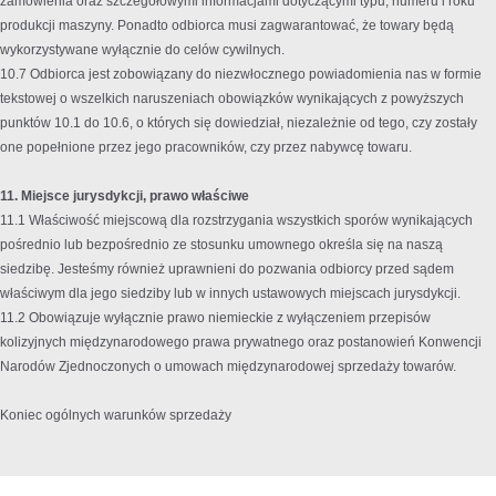
zamówienia oraz szczegółowymi informacjami dotyczącymi typu, numeru i roku
produkcji maszyny. Ponadto odbiorca musi zagwarantować, że towary będą
wykorzystywane wyłącznie do celów cywilnych.
10.7 Odbiorca jest zobowiązany do niezwłocznego powiadomienia nas w formie
tekstowej o wszelkich naruszeniach obowiązków wynikających z powyższych
punktów 10.1 do 10.6, o których się dowiedział, niezależnie od tego, czy zostały
one popełnione przez jego pracowników, czy przez nabywcę towaru.
11. Miejsce jurysdykcji, prawo właściwe
11.1 Właściwość miejscową dla rozstrzygania wszystkich sporów wynikających
pośrednio lub bezpośrednio ze stosunku umownego określa się na naszą
siedzibę. Jesteśmy również uprawnieni do pozwania odbiorcy przed sądem
właściwym dla jego siedziby lub w innych ustawowych miejscach jurysdykcji.
11.2 Obowiązuje wyłącznie prawo niemieckie z wyłączeniem przepisów
kolizyjnych międzynarodowego prawa prywatnego oraz postanowień Konwencji
Narodów Zjednoczonych o umowach międzynarodowej sprzedaży towarów.
Koniec ogólnych warunków sprzedaży