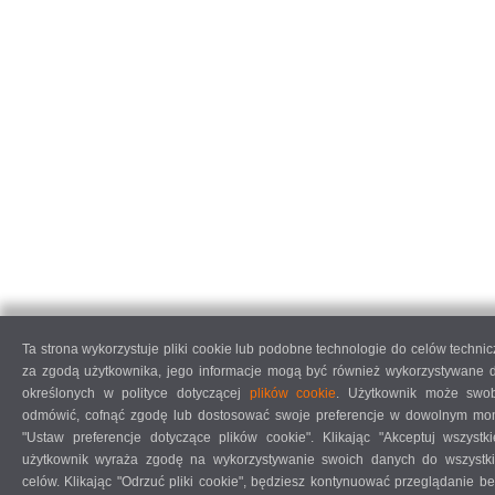
Ta strona wykorzystuje pliki cookie lub podobne technologie do celów techni
za zgodą użytkownika, jego informacje mogą być również wykorzystywane 
określonych w polityce dotyczącej
plików cookie
. Użytkownik może swob
odmówić, cofnąć zgodę lub dostosować swoje preferencje w dowolnym mom
"Ustaw preferencje dotyczące plików cookie". Klikając "Akceptuj wszystkie
użytkownik wyraża zgodę na wykorzystywanie swoich danych do wszystk
celów. Klikając "Odrzuć pliki cookie", będziesz kontynuować przeglądanie b