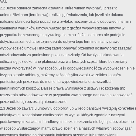
VAT.
2.2 Jeżeli odbiorca zaniecha działania, które winien wykonać, i przez to
uniemożliwi nam (terminową) realizację świadczenia, lub jeżeli nie dokona
należnej płatności bądź popadnie w zwłokę, możemy ustalić odpowiedni termin
spełnienia warunków umowy, wiążąc go z groźbą wypowiedzenia umowy w
przypadku bezowocnego upływu tego terminu. Jeżeli odbiorca nie podejmie
dotychczas zaniechanej czynności do upływu tego terminu, mamy prawo
wypowiedzieć umowę i inaczej zadysponować przedmiot dostawy oraz zażądać
odszkodowania za poniesione przez nas szkody. Od kwoty odszkodowania
odlicza się już dokonane płatności oraz wartość tych części, które bez zmiany
można wykorzystać w inny sposób. Jeśli odpowiedzialność za wypowiedzenie nie
leży po stronie odbiorcy, możemy zażądać tylko zwrotu wszelkich kosztów
poniesionych przez nas do momentu wypowiedzenia oraz wszelkich
nieuniknionych kosztów. Dalsze prawa wynikające z ustawy i roszczenia (np.
roszczenia odszkodowawcze w przypadku zawinionego naruszenia zobowiązań
przez odbiorcę) pozostają nienaruszone.
2.3 Jeżeli po zawarciu umowy u odbiorcy lub w jego państwie wystąpią konkretne i
obiektywnie uzasadnione okoliczności, w wyniku których zgodnie z naszymi
podstawowymi zasadami handlowymi nasze roszczenia nie będą zabezpieczone
w sposób wystarczający, mamy prawo spełnienia naszych własnych zobowiązań
umownych dopiero po dokonaniu kolejnych przedpłat lub ustanowieniu