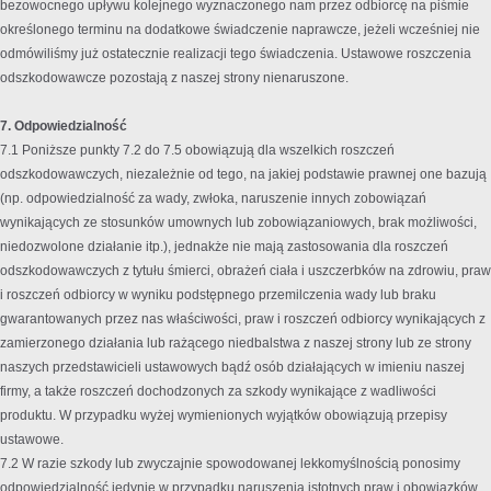
bezowocnego upływu kolejnego wyznaczonego nam przez odbiorcę na piśmie
określonego terminu na dodatkowe świadczenie naprawcze, jeżeli wcześniej nie
odmówiliśmy już ostatecznie realizacji tego świadczenia. Ustawowe roszczenia
odszkodowawcze pozostają z naszej strony nienaruszone.
7. Odpowiedzialność
7.1 Poniższe punkty 7.2 do 7.5 obowiązują dla wszelkich roszczeń
odszkodowawczych, niezależnie od tego, na jakiej podstawie prawnej one bazują
(np. odpowiedzialność za wady, zwłoka, naruszenie innych zobowiązań
wynikających ze stosunków umownych lub zobowiązaniowych, brak możliwości,
niedozwolone działanie itp.), jednakże nie mają zastosowania dla roszczeń
odszkodowawczych z tytułu śmierci, obrażeń ciała i uszczerbków na zdrowiu, praw
i roszczeń odbiorcy w wyniku podstępnego przemilczenia wady lub braku
gwarantowanych przez nas właściwości, praw i roszczeń odbiorcy wynikających z
zamierzonego działania lub rażącego niedbalstwa z naszej strony lub ze strony
naszych przedstawicieli ustawowych bądź osób działających w imieniu naszej
firmy, a także roszczeń dochodzonych za szkody wynikające z wadliwości
produktu. W przypadku wyżej wymienionych wyjątków obowiązują przepisy
ustawowe.
7.2 W razie szkody lub zwyczajnie spowodowanej lekkomyślnością ponosimy
odpowiedzialność jedynie w przypadku naruszenia istotnych praw i obowiązków,