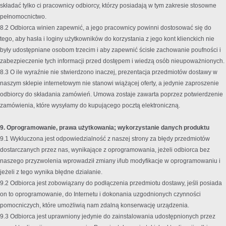
składać tylko ci pracownicy odbiorcy, którzy posiadają w tym zakresie stosowne
pełnomocnictwo.
8.2 Odbiorca winien zapewnić, a jego pracownicy powinni dostosować się do
tego, aby hasła i loginy użytkowników do korzystania z jego kont klienckich nie
były udostępniane osobom trzecim i aby zapewnić ścisłe zachowanie poufności i
zabezpieczenie tych informacji przed dostępem i wiedzą osób nieupoważnionych.
8.3 O ile wyraźnie nie stwierdzono inaczej, prezentacja przedmiotów dostawy w
naszym sklepie internetowym nie stanowi wiążącej oferty, a jedynie zaproszenie
odbiorcy do składania zamówień. Umowa zostaje zawarta poprzez potwierdzenie
zamówienia, które wysyłamy do kupującego pocztą elektroniczną.
9. Oprogramowanie, prawa użytkowania; wykorzystanie danych produktu
9.1 Wykluczona jest odpowiedzialność z naszej strony za błędy przedmiotów
dostarczanych przez nas, wynikające z oprogramowania, jeżeli odbiorca bez
naszego przyzwolenia wprowadził zmiany i/lub modyfikacje w oprogramowaniu i
jeżeli z tego wynika błędne działanie.
9.2 Odbiorca jest zobowiązany do podłączenia przedmiotu dostawy, jeśli posiada
on to oprogramowanie, do Internetu i dokonania uzgodnionych czynności
pomocniczych, które umożliwią nam zdalną konserwację urządzenia.
9.3 Odbiorca jest uprawniony jedynie do zainstalowania udostępnionych przez