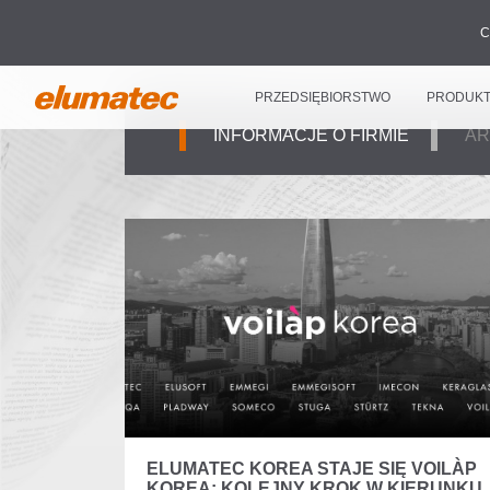
C
PRZEDSIĘBIORSTWO
PRODUK
INFORMACJE O FIRMIE
AR
ELUMATEC KOREA STAJE SIĘ VOILÀP
KOREA: KOLEJNY KROK W KIERUNKU