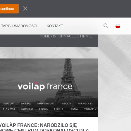
close
search
TARGI I WIADOMOŚCI
KONTAKT
HOME
/
INFORMACJE O FIRMIE
VOILÀP FRANCE: NARODZIŁO SIĘ
NOWE CENTRUM DOSKONAŁOŚCI DLA