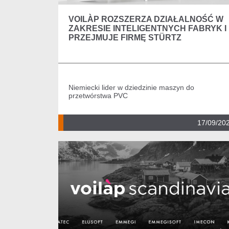
VOILÀP ROZSZERZA DZIAŁALNOŚĆ W
ZAKRESIE INTELIGENTNYCH FABRYK I
PRZEJMUJE FIRMĘ STÜRTZ
Niemiecki lider w dziedzinie maszyn do
przetwórstwa PVC
17/09/20