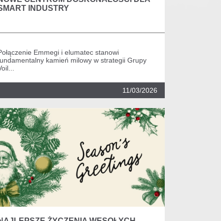
SMART INDUSTRY
Połączenie Emmegi i elumatec stanowi
fundamentalny kamień milowy w strategii Grupy
Voil...
11/03/2026
NAJLEPSZE ŻYCZENIA WESOŁYCH