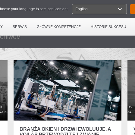
expand_more
hoose your language to see local content
English
TY
SERWIS
GŁÓWNE KOMPETENCJE
HISTORIE SUKCESU
CHIWUM
BRANŻA OKIEN I DRZWI EWOLUUJE, A
VOILÀP PRZEWODZI TEJ ZMIANIE