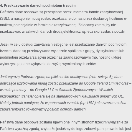
4. Przekazywanie danych podmiotom trzecim
Państwa dane osobowe są przesyłane przez Internet w formie zaszyfrowanej
(SSL), a następnie mogą zostać przekazane do nas przez dostawcę hostingu e-
mailem, potencjalnie w formie niezaszyfrowanej. Zalecamy zatem, by nie
przekazywać wrażliwych danych drogą elektroniczną, lecz skorzystać z poczty.
Jeżeli w celu obsługi zapytania niezbędne jest przekazanie danych podmiotom
trzecim, dane są przekazywane wyłącznie spółkom z grupy, dystrybutorom lub
podmiotom przetwarzającym przez nas zaangażowanym (np. hosting), które
wykorzystują dane wyłącznie do wyżej wymienionych celów.
Jeśli wyrażą Państwo zgodę na pliki cookie analityczne (zob. sekcja 5), dane
dotyczące użytkowania mogą zostać przekazane do Google Ireland Limited oraz –
w razie potrzeby – do Google LLC w Stanach Zjednoczonych. W takich
przypadkach transfer opiera się na standardowych klauzulach umownych UE.
Należy jednak pamiętać, że w państwach trzecich (np. USA) nie zawsze można
zagwarantować równoważny poziom ochrony danych.
Państwa dane osobowe zostaną ujawnione innym stronom trzecim wyłącznie za
Państwa wyraźną zgodą, chyba że jesteśmy do tego zobowiązani prawnie lub jest