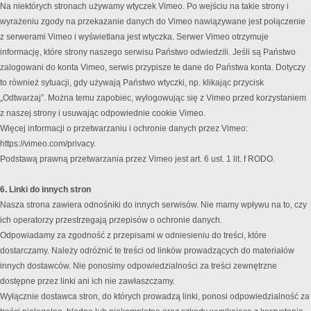
Na niektórych stronach używamy wtyczek Vimeo. Po wejściu na takie strony i
wyrażeniu zgody na przekazanie danych do Vimeo nawiązywane jest połączenie
z serwerami Vimeo i wyświetlana jest wtyczka. Serwer Vimeo otrzymuje
informację, które strony naszego serwisu Państwo odwiedzili. Jeśli są Państwo
zalogowani do konta Vimeo, serwis przypisze te dane do Państwa konta. Dotyczy
to również sytuacji, gdy używają Państwo wtyczki, np. klikając przycisk
„Odtwarzaj”. Można temu zapobiec, wylogowując się z Vimeo przed korzystaniem
z naszej strony i usuwając odpowiednie cookie Vimeo.
Więcej informacji o przetwarzaniu i ochronie danych przez Vimeo:
https://vimeo.com/privacy.
Podstawą prawną przetwarzania przez Vimeo jest art. 6 ust. 1 lit. f RODO.
6. Linki do innych stron
Nasza strona zawiera odnośniki do innych serwisów. Nie mamy wpływu na to, czy
ich operatorzy przestrzegają przepisów o ochronie danych.
Odpowiadamy za zgodność z przepisami w odniesieniu do treści, które
dostarczamy. Należy odróżnić te treści od linków prowadzących do materiałów
innych dostawców. Nie ponosimy odpowiedzialności za treści zewnętrzne
dostępne przez linki ani ich nie zawłaszczamy.
Wyłącznie dostawca stron, do których prowadzą linki, ponosi odpowiedzialność za