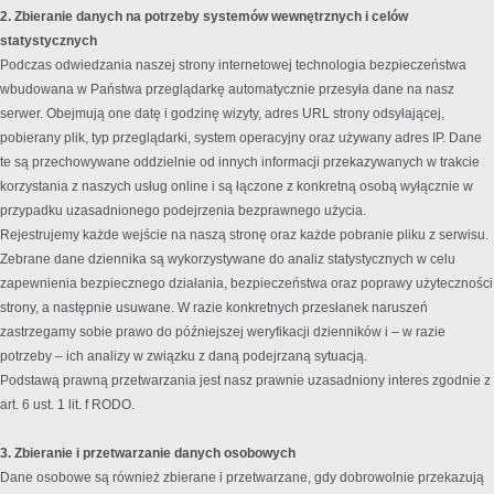
2. Zbieranie danych na potrzeby systemów wewnętrznych i celów
statystycznych
Podczas odwiedzania naszej strony internetowej technologia bezpieczeństwa
wbudowana w Państwa przeglądarkę automatycznie przesyła dane na nasz
serwer. Obejmują one datę i godzinę wizyty, adres URL strony odsyłającej,
pobierany plik, typ przeglądarki, system operacyjny oraz używany adres IP. Dane
te są przechowywane oddzielnie od innych informacji przekazywanych w trakcie
korzystania z naszych usług online i są łączone z konkretną osobą wyłącznie w
przypadku uzasadnionego podejrzenia bezprawnego użycia.
Rejestrujemy każde wejście na naszą stronę oraz każde pobranie pliku z serwisu.
Zebrane dane dziennika są wykorzystywane do analiz statystycznych w celu
zapewnienia bezpiecznego działania, bezpieczeństwa oraz poprawy użyteczności
strony, a następnie usuwane. W razie konkretnych przesłanek naruszeń
zastrzegamy sobie prawo do późniejszej weryfikacji dzienników i – w razie
potrzeby – ich analizy w związku z daną podejrzaną sytuacją.
Podstawą prawną przetwarzania jest nasz prawnie uzasadniony interes zgodnie z
art. 6 ust. 1 lit. f RODO.
3. Zbieranie i przetwarzanie danych osobowych
Dane osobowe są również zbierane i przetwarzane, gdy dobrowolnie przekazują