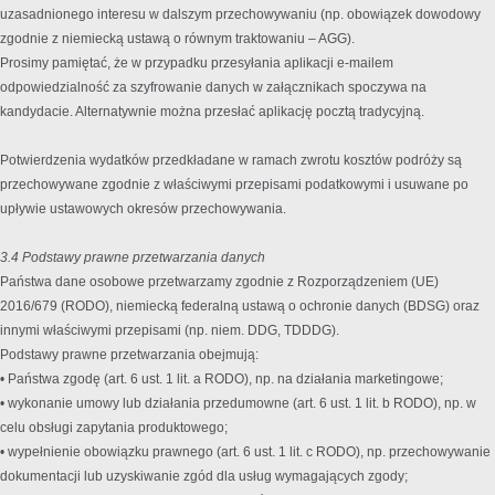
uzasadnionego interesu w dalszym przechowywaniu (np. obowiązek dowodowy
zgodnie z niemiecką ustawą o równym traktowaniu – AGG).
Prosimy pamiętać, że w przypadku przesyłania aplikacji e-mailem
odpowiedzialność za szyfrowanie danych w załącznikach spoczywa na
kandydacie. Alternatywnie można przesłać aplikację pocztą tradycyjną.
Potwierdzenia wydatków przedkładane w ramach zwrotu kosztów podróży są
przechowywane zgodnie z właściwymi przepisami podatkowymi i usuwane po
upływie ustawowych okresów przechowywania.
3.4 Podstawy prawne przetwarzania danych
Państwa dane osobowe przetwarzamy zgodnie z Rozporządzeniem (UE)
2016/679 (RODO), niemiecką federalną ustawą o ochronie danych (BDSG) oraz
innymi właściwymi przepisami (np. niem. DDG, TDDDG).
Podstawy prawne przetwarzania obejmują:
• Państwa zgodę (art. 6 ust. 1 lit. a RODO), np. na działania marketingowe;
• wykonanie umowy lub działania przedumowne (art. 6 ust. 1 lit. b RODO), np. w
celu obsługi zapytania produktowego;
• wypełnienie obowiązku prawnego (art. 6 ust. 1 lit. c RODO), np. przechowywanie
dokumentacji lub uzyskiwanie zgód dla usług wymagających zgody;