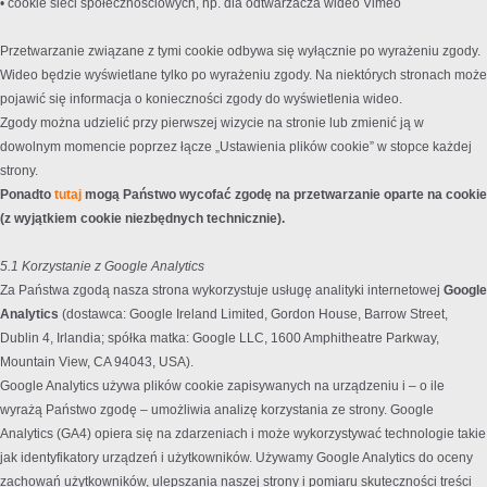
• cookie sieci społecznościowych, np. dla odtwarzacza wideo Vimeo
Przetwarzanie związane z tymi cookie odbywa się wyłącznie po wyrażeniu zgody.
Wideo będzie wyświetlane tylko po wyrażeniu zgody. Na niektórych stronach może
pojawić się informacja o konieczności zgody do wyświetlenia wideo.
Zgody można udzielić przy pierwszej wizycie na stronie lub zmienić ją w
dowolnym momencie poprzez łącze „Ustawienia plików cookie” w stopce każdej
strony.
Ponadto
tutaj
mogą Państwo wycofać zgodę na przetwarzanie oparte na cookie
(z wyjątkiem cookie niezbędnych technicznie).
5.1 Korzystanie z Google Analytics
Za Państwa zgodą nasza strona wykorzystuje usługę analityki internetowej
Google
Analytics
(dostawca: Google Ireland Limited, Gordon House, Barrow Street,
Dublin 4, Irlandia; spółka matka: Google LLC, 1600 Amphitheatre Parkway,
Mountain View, CA 94043, USA).
Google Analytics używa plików cookie zapisywanych na urządzeniu i – o ile
wyrażą Państwo zgodę – umożliwia analizę korzystania ze strony. Google
Analytics (GA4) opiera się na zdarzeniach i może wykorzystywać technologie takie
jak identyfikatory urządzeń i użytkowników. Używamy Google Analytics do oceny
zachowań użytkowników, ulepszania naszej strony i pomiaru skuteczności treści