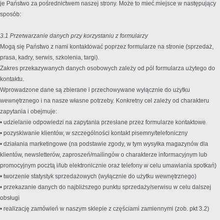
je Państwo za pośrednictwem naszej strony. Może to mieć miejsce w następujący
sposób:
3.1 Przetwarzanie danych przy korzystaniu z formularzy
Mogą się Państwo z nami kontaktować poprzez formularze na stronie (sprzedaż,
prasa, kadry, serwis, szkolenia, targi).
Zakres przekazywanych danych osobowych zależy od pól formularza użytego do
kontaktu.
Wprowadzone dane są zbierane i przechowywane wyłącznie do użytku
wewnętrznego i na nasze własne potrzeby. Konkretny cel zależy od charakteru
zapytania i obejmuje:
• udzielanie odpowiedzi na zapytania przesłane przez formularze kontaktowe
• pozyskiwanie klientów, w szczególności kontakt pisemny/telefoniczny
• działania marketingowe (na podstawie zgody, w tym wysyłka magazynów dla
klientów, newsletterów, zaproszeń/mailingów o charakterze informacyjnym lub
promocyjnym pocztą i/lub elektronicznie oraz telefony w celu umawiania spotkań)
• tworzenie statystyk sprzedażowych (wyłącznie do użytku wewnętrznego)
• przekazanie danych do najbliższego punktu sprzedaży/serwisu w celu dalszej
obsługi
• realizację zamówień w naszym sklepie z częściami zamiennymi (zob. pkt 3.2)