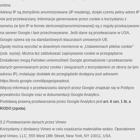
online.
Adresy IP są domyślnie anonimizowane (IP masking), dzięki czemu pełny adres IP
nie jest przetwarzany. Informacje generowane przez cookie o korzystaniu z
serwisu (w tym IP w formie skróconej/zanonimizowanej) są z reguły przekazywane
na serwer Google i tam przechowywane. Jeśli dane są przetwarzane w USA,
Google opiera się na standardowych klauzulach umownych UE.
Zgodę można wycofać w dowolnym momencie w „Ustawieniach plików cookie”
(zob. wyżej). Można też zablokować zapisywanie cookie w przeglądarce.
Dodatkowo mogą Państwo uniemożliwić Google gromadzenie i przetwarzanie
danych generowanych przez cookie i związanych z korzystaniem ze strony (w tym
adresu IP), instalując dodatek do przeglądarki dostępny pod adresem:
https://tools.google.com/dlpage/gaoptout.
Więcej informacji o przetwarzaniu danych przez Google znajduje się w Polityce
prywatności Google oraz w dokumentacji Google Analytics.
Podstawą prawną przetwarzania przez Google Analytics jest
art. 6 ust. 1 lit. a
RODO (zgoda)
.
5.2 Przetwarzanie danych przez Vimeo
Korzystamy z dostawcy Vimeo w celu osadzania materiałów wideo. Operatorem
jest Vimeo, LLC, 555 West 18th Street, New York, NY 10011, USA.