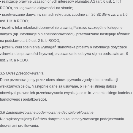
• realizację prawnie uzasadnionych interesów elumatec AG (art. 6 ust. 1 lit. f
RODO), np. logowanie aktywności na stronie;
• przetwarzanie danych w ramach rekrutacji; zgodnie z § 26 BDSG w zw. z art. 6
ust. 1 lit. b RODO;
• jeżeli w toku rekrutacji dobrowolnie ujawnią Państwo szczególne kategorie
danych (np. informacje o niepełnosprawności), przetwarzanie następuje również
na podstawie art. 9 ust. 2 lit. b RODO;
• jeżeli w celu spełnienia wymagań stanowiska prosimy o informacje dotyczące
zdrowia lub sprawności fizycznej, przetwarzanie odbywa się na podstawie art. 9
ust. 2 lit. a RODO.
3.5 Okres przechowywania
Dane przechowujemy przez okres obowiązywania zgody lub do realizacji
wskazanych celów. Następnie dane są usuwane, o ile nie istnieją dalsze
obowiązki prawne ich przechowywania (wynikające m.in. z niemieckiego kodeksu
handlowego i podatkowego).
3.6 Zautomatyzowane podejmowanie decyzji/profilowanie
Nie wykorzystujemy Państwa danych do zautomatyzowanego podejmowania
decyzji ani profilowania.