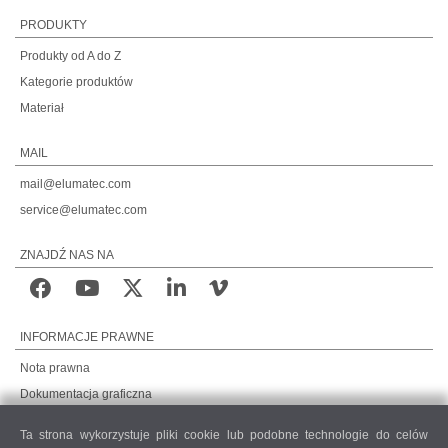
PRODUKTY
Produkty od A do Z
Kategorie produktów
Materiał
MAIL
mail@elumatec.com
service@elumatec.com
ZNAJDŹ NAS NA
INFORMACJE PRAWNE
Nota prawna
Dokumentacja graficzna
Ochrona danych
Ta strona wykorzystuje pliki cookie lub podobne technologie do celów
Ochrona danych, rynki międzynarodowe