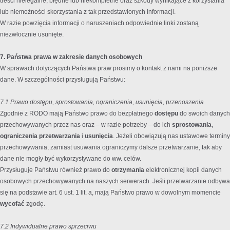
treści nielegalne, błędne lub niekompletne oraz szkody wynikające z korzystania
lub niemożności skorzystania z tak przedstawionych informacji.
W razie powzięcia informacji o naruszeniach odpowiednie linki zostaną
niezwłocznie usunięte.
7. Państwa prawa w zakresie danych osobowych
W sprawach dotyczących Państwa praw prosimy o kontakt z nami na poniższe
dane. W szczególności przysługują Państwu:
7.1 Prawo dostępu, sprostowania, ograniczenia, usunięcia, przenoszenia
Zgodnie z RODO mają Państwo prawo do bezpłatnego
dostępu
do swoich danych
przechowywanych przez nas oraz – w razie potrzeby – do ich
sprostowania
,
ograniczenia przetwarzania
i
usunięcia
. Jeżeli obowiązują nas ustawowe terminy
przechowywania, zamiast usuwania ograniczymy dalsze przetwarzanie, tak aby
dane nie mogły być wykorzystywane do ww. celów.
Przysługuje Państwu również prawo do
otrzymania
elektronicznej kopii danych
osobowych przechowywanych na naszych serwerach. Jeśli przetwarzanie odbywa
się na podstawie art. 6 ust. 1 lit. a, mają Państwo prawo w dowolnym momencie
wycofać
zgodę.
7.2 Indywidualne prawo sprzeciwu