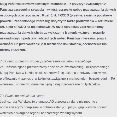
Mają Państwo prawo w dowolnym momencie – z przyczyn związanych z
Państwa szczególną sytuacją – wnieść sprzeciw wobec przetwarzania danych
osobowych opartego na art. 6 ust. 1 lit. f RODO (przetwarzanie na podstawie
prawnie uzasadnionego interesu); dotyczy to także profilowania w rozumieniu
art. 4 pkt 4 RODO na tej podstawie. W razie sprzeciwu zaprzestaniemy
przetwarzania danych, chyba że wykażemy istnienie ważnych, prawnie
uzasadnionych podstaw nadrzędnych wobec Państwa interesów, praw i
wolności lub przetwarzanie jest niezbędne do ustalenia, dochodzenia lub
obrony roszczeń.
7.3 Prawo sprzeciwu wobec przetwarzania do celów marketingu
Za Państwa zgodą przetwarzamy dane do celów marketingu bezpośredniego.
Mogą Państwo w każdej chwili sprzeciwić się takiemu przetwarzaniu, w tym
profilowaniu w zakresie, w jakim jest związane z marketingiem bezpośrednim. Po
wniesieniu sprzeciwu dane nie będą dalej przetwarzane do tych celów.
7.4 Prawo do wniesienia skargi
Jeśli uznają Państwo, że elumatec AG przetwarza dane niezgodnie z
obowiązującymi przepisami o ochronie danych, przysługuje Państwu prawo
wniesienia skargi do organu nadzorczego według wyboru.