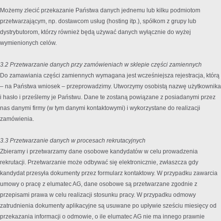
Możemy zlecić przekazanie Państwa danych jednemu lub kilku podmiotom
przetwarzającym, np. dostawcom usług (hosting itp.), spółkom z grupy lub
dystrybutorom, którzy również będą używać danych wyłącznie do wyżej
wymienionych celów.
3.2 Przetwarzanie danych przy zamówieniach w sklepie części zamiennych
Do zamawiania części zamiennych wymagana jest wcześniejsza rejestracja, którą
– na Państwa wniosek – przeprowadzimy. Utworzymy osobistą nazwę użytkownika
i hasło i prześlemy je Państwu. Dane te zostaną powiązane z posiadanymi przez
nas danymi firmy (w tym danymi kontaktowymi) i wykorzystane do realizacji
zamówienia.
3.3 Przetwarzanie danych w procesach rekrutacyjnych
Zbieramy i przetwarzamy dane osobowe kandydatów w celu prowadzenia
rekrutacji. Przetwarzanie może odbywać się elektronicznie, zwłaszcza gdy
kandydat przesyła dokumenty przez formularz kontaktowy. W przypadku zawarcia
umowy o pracę z elumatec AG, dane osobowe są przetwarzane zgodnie z
przepisami prawa w celu realizacji stosunku pracy. W przypadku odmowy
zatrudnienia dokumenty aplikacyjne są usuwane po upływie sześciu miesięcy od
przekazania informacji o odmowie, o ile elumatec AG nie ma innego prawnie