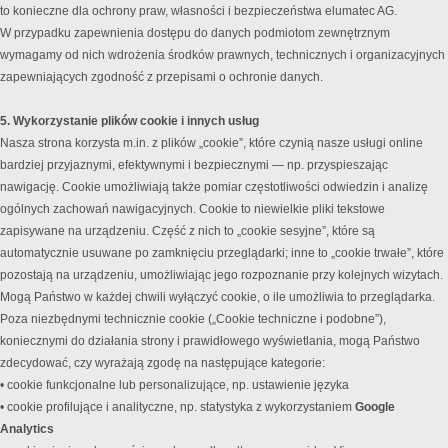
to konieczne dla ochrony praw, własności i bezpieczeństwa elumatec AG.
W przypadku zapewnienia dostępu do danych podmiotom zewnętrznym
wymagamy od nich wdrożenia środków prawnych, technicznych i organizacyjnych
zapewniających zgodność z przepisami o ochronie danych.
5. Wykorzystanie plików cookie i innych usług
Nasza strona korzysta m.in. z plików „cookie”, które czynią nasze usługi online
bardziej przyjaznymi, efektywnymi i bezpiecznymi — np. przyspieszając
nawigację. Cookie umożliwiają także pomiar częstotliwości odwiedzin i analizę
ogólnych zachowań nawigacyjnych. Cookie to niewielkie pliki tekstowe
zapisywane na urządzeniu. Część z nich to „cookie sesyjne”, które są
automatycznie usuwane po zamknięciu przeglądarki; inne to „cookie trwałe”, które
pozostają na urządzeniu, umożliwiając jego rozpoznanie przy kolejnych wizytach.
Mogą Państwo w każdej chwili wyłączyć cookie, o ile umożliwia to przeglądarka.
Poza niezbędnymi technicznie cookie („Cookie techniczne i podobne”),
koniecznymi do działania strony i prawidłowego wyświetlania, mogą Państwo
zdecydować, czy wyrażają zgodę na następujące kategorie:
• cookie funkcjonalne lub personalizujące, np. ustawienie języka
• cookie profilujące i analityczne, np. statystyka z wykorzystaniem
Google
Analytics